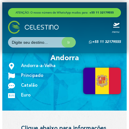
ATENÇÃO: O nosso número de WhatsApp mudou para:
+
5
5
1
1
3
2
1
7
9
5
5
5
menu
Search
+55 11 32179555
for:
Andorra
Andorra-a-Velha
Principado
Catalão
Euro
Clique abaixo para informações,