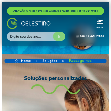
ATENÇÃO: O nosso número de WhatsApp mudou para:
+
5
5
1
1
3
2
1
7
9
5
5
5
menu
Search
Passageiros
+55 11 32179555
for:
Passageiros
Home
»
Soluções
»
Soluções personalizadas