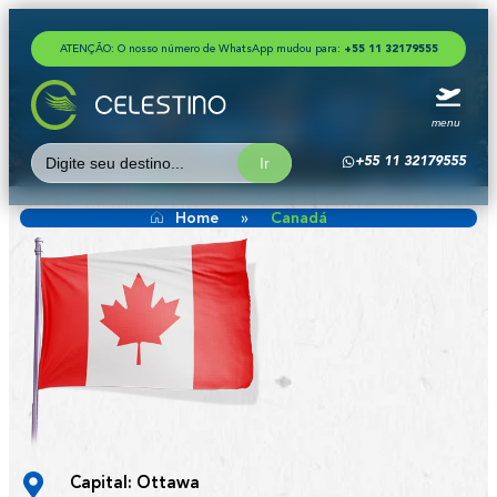
ATENÇÃO: O nosso número de WhatsApp mudou para:
+
5
5
1
1
3
2
1
7
9
5
5
5
menu
Canadá
Search
+55 11 32179555
for:
Home
»
Canadá
Capital: Ottawa