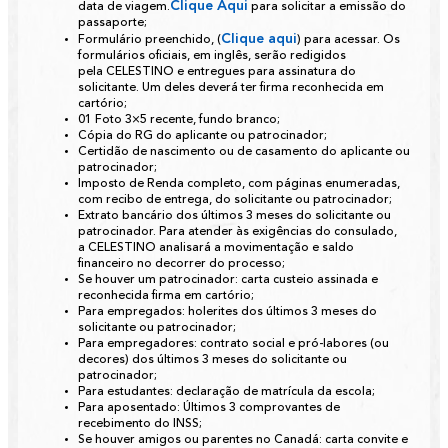
Clique Aqui
data de viagem.
para solicitar a emissão do
passaporte;
Clique aqui
Formulário preenchido, (
) para acessar. Os
formulários oficiais, em inglês, serão redigidos
pela
CELESTINO
e entregues para assinatura do
solicitante. Um deles deverá ter firma reconhecida em
cartório;
01 Foto 3×5 recente, fundo branco;
Cópia do RG do aplicante ou patrocinador;
Certidão de nascimento ou de casamento do aplicante ou
patrocinador;
Imposto de Renda completo, com páginas enumeradas,
com recibo de entrega, do solicitante ou patrocinador;
Extrato bancário dos últimos 3 meses do solicitante ou
patrocinador. Para atender às exigências do consulado,
a
CELESTINO
analisará a movimentação e saldo
financeiro no decorrer do processo;
Se houver um patrocinador:
carta custeio assinada e
reconhecida firma em cartório;
Para empregados:
holerites dos últimos 3 meses do
solicitante ou patrocinador;
Para empregadores:
contrato social e pró-labores (ou
decores) dos últimos 3 meses do solicitante ou
patrocinador;
Para estudantes:
declaração de matrícula da escola;
Para aposentado:
Últimos 3 comprovantes de
recebimento do INSS;
Se houver amigos ou parentes no Canadá:
carta convite e