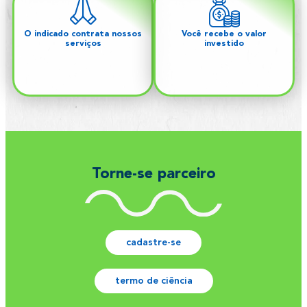
O indicado contrata nossos
Você recebe o valor
serviços
investido
Torne-se parceiro
cadastre-se
termo de ciência