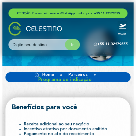
ATENÇÃO: O nosso número de WhatsApp mudou para:
+
5
5
1
1
3
2
1
7
9
5
5
5
menu
Programa de
Search
+55 11 32179555
for:
indicação
Home
»
Parceiros
»
Programa de indicação
Benefícios para você
Receita adicional ao seu negócio
Incentivo atrativo por documento emitido
Pagamento no ato do recebimento