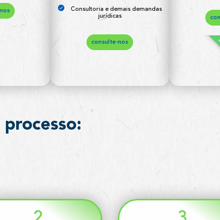
Consultoria e demais demandas
-nos
jurídicas
con
consulte-nos
 processo:
2
3