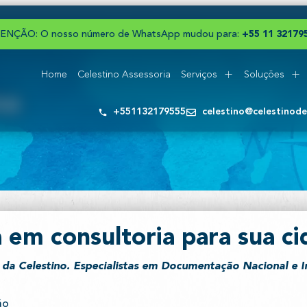
ENÇÃO: O nosso número de WhatsApp mudou para:
+
5
5
1
1
2
3
1
7
Home
Celestino Assessoria
Serviços
Soluções
na
+551132179555
celestino@celestinod
 em consultoria para sua cid
da Celestino. Especialistas em Documentação Nacional e I
ão