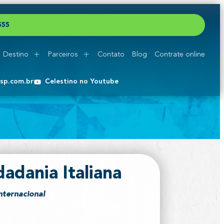
5
5
5
Destino
Parceiros
Contato
Blog
Contrate online
esp.com.br
Celestino no Youtube
adania Italiana
nternacional