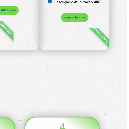
Inscrição e Atualização AIRE
sulte-nos
consulte-nos
DESTAQUE
NOVO SERVIÇO
4