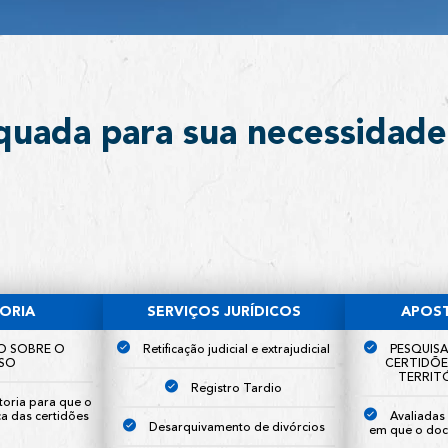
quada para sua necessidade
ORIA
SERVIÇOS JURÍDICOS
APOS
O SOBRE O
Retificação judicial e extrajudicial
PESQUISA
SO
CERTIDÕE
TERRITÓ
Registro Tardio
toria para que o
ca das certidões
Avaliada
Desarquivamento de divórcios
em que o doc