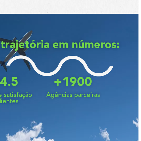
trajetória em números:
4.5
+
1900
 satisfação
Agências parceiras
lientes