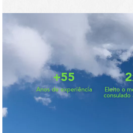
+
55
2
Anos de experiência
Eleito o m
consulado