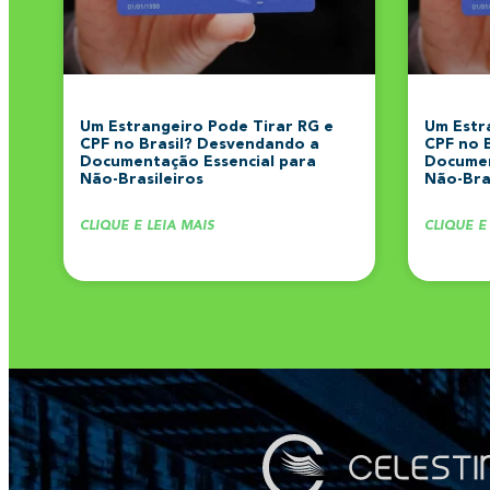
Um Estrangeiro Pode Tirar RG e
Um Estr
CPF no Brasil? Desvendando a
CPF no 
Documentação Essencial para
Documen
Não-Brasileiros
Não-Bras
CLIQUE E LEIA MAIS
CLIQUE E