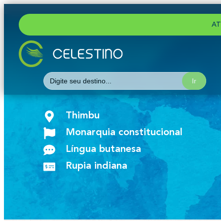
AT
Search
for:
Thimbu
Monarquia constitucional
Língua butanesa
Rupia indiana