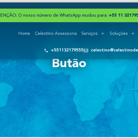
ENÇÃO: O nosso número de WhatsApp mudou para:
+
5
5
1
1
3
2
1
7
9
Home
Celestino Assessoria
Serviços
Soluções
+551132179555
celestino@celestinod
Butão