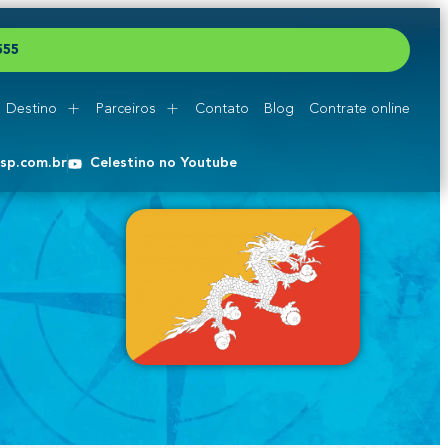
5
5
5
Destino
Parceiros
Contato
Blog
Contrate online
esp.com.br
Celestino no Youtube