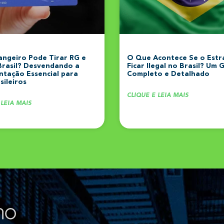
angeiro Pode Tirar RG e
O Que Acontece Se o Estr
Brasil? Desvendando a
Ficar Ilegal no Brasil? Um 
tação Essencial para
Completo e Detalhado
ileiros
CLIQUE E LEIA MAIS
 LEIA MAIS