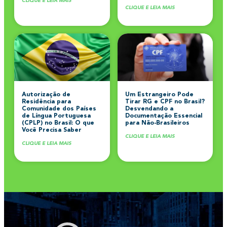
CLIQUE E LEIA MAIS
CLIQUE E LEIA MAIS
Autorização de
Um Estrangeiro Pode
Residência para
Tirar RG e CPF no Brasil?
Comunidade dos Países
Desvendando a
de Língua Portuguesa
Documentação Essencial
(CPLP) no Brasil: O que
para Não-Brasileiros
Você Precisa Saber
CLIQUE E LEIA MAIS
CLIQUE E LEIA MAIS