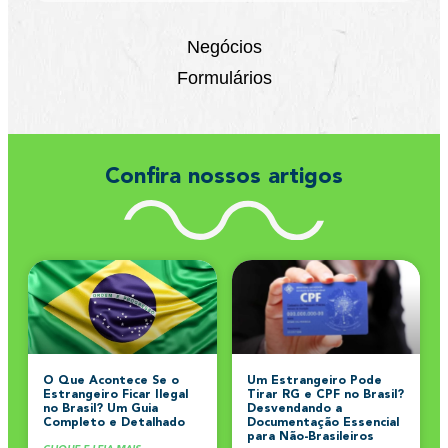
Negócios
Formulários
Confira nossos artigos
O Que Acontece Se o
Um Estrangeiro Pode
Estrangeiro Ficar Ilegal
Tirar RG e CPF no Brasil?
no Brasil? Um Guia
Desvendando a
Completo e Detalhado
Documentação Essencial
para Não-Brasileiros