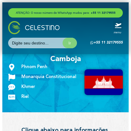
ATENÇÃO: O nosso número de WhatsApp mudou para:
+
5
5
1
1
3
2
1
7
9
5
5
5
menu
Search
+55 11 32179555
for:
Camboja
Phnom Penh
Monarquia Constitucional
Khmer
Riel
Clique abaixo para informações,