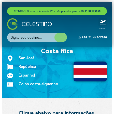
ATENÇÃO: O nosso número de WhatsApp mudou para:
+
5
5
1
1
3
2
1
7
9
5
5
5
menu
Search
+55 11 32179555
for:
Costa Rica
San José
República
Espanhol
Colón costa-riquenho
Clique abaixo para informações,