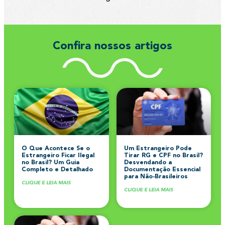
Confira nossos artigos
O Que Acontece Se o
Um Estrangeiro Pode
Estrangeiro Ficar Ilegal
Tirar RG e CPF no Brasil?
no Brasil? Um Guia
Desvendando a
Completo e Detalhado
Documentação Essencial
para Não-Brasileiros
CLIQUE E LEIA MAIS
CLIQUE E LEIA MAIS