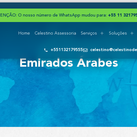
ENÇÃO: O nosso número de WhatsApp mudou para:
+
5
5
1
1
3
2
1
7
9
Home
Celestino Assessoria
Serviços
Soluções
+551132179555
celestino@celestinod
Emirados Árabes