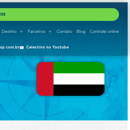
5
5
5
Destino
Parceiros
Contato
Blog
Contrate online
esp.com.br
Celestino no Youtube