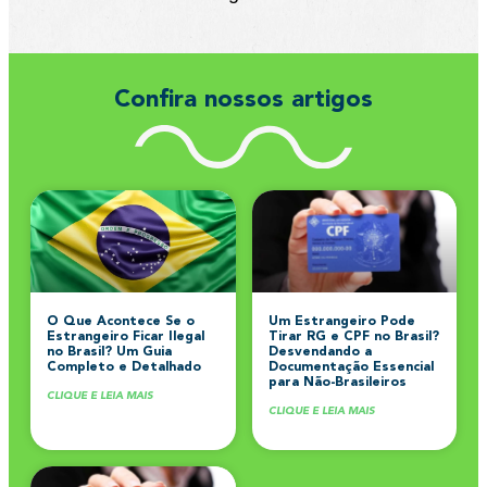
Confira nossos artigos
O Que Acontece Se o
Um Estrangeiro Pode
Estrangeiro Ficar Ilegal
Tirar RG e CPF no Brasil?
no Brasil? Um Guia
Desvendando a
Completo e Detalhado
Documentação Essencial
para Não-Brasileiros
CLIQUE E LEIA MAIS
CLIQUE E LEIA MAIS