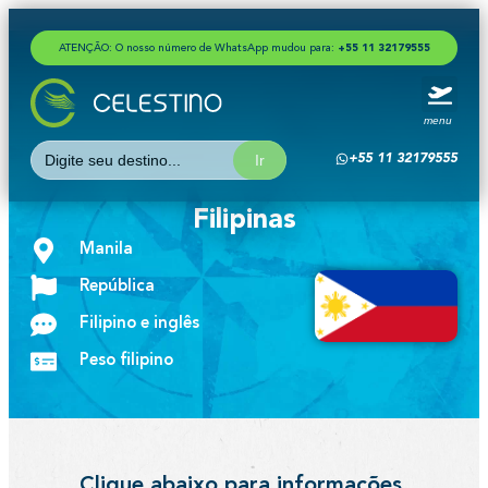
ATENÇÃO: O nosso número de WhatsApp mudou para:
+
5
5
1
1
3
2
1
7
9
5
5
5
menu
Search
+55 11 32179555
for:
Filipinas
Manila
República
Filipino e inglês
Peso filipino
Clique abaixo para informações,