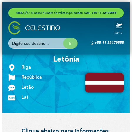
ATENÇÃO: O nosso número de WhatsApp mudou para:
+
5
5
1
1
3
2
1
7
9
5
5
5
menu
Search
+55 11 32179555
for:
Letônia
Rīga
República
Letão
Lat
Clique abaixo para informações,