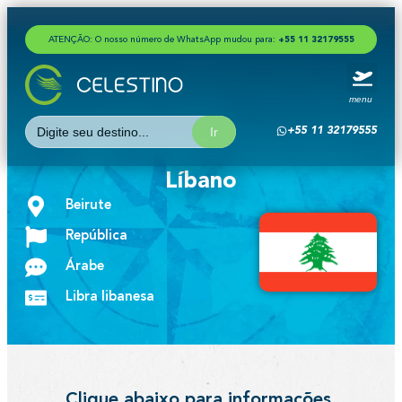
ATENÇÃO: O nosso número de WhatsApp mudou para:
+
5
5
1
1
3
2
1
7
9
5
5
5
menu
Search
+55 11 32179555
for:
Líbano
Beirute
República
Árabe
Libra libanesa
Clique abaixo para informações,