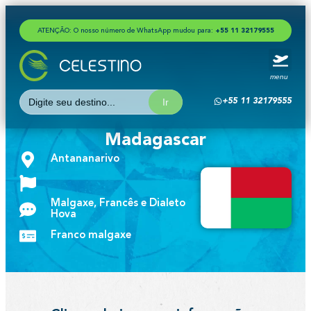
ATENÇÃO: O nosso número de WhatsApp mudou para:
+
5
5
1
1
3
2
1
7
9
5
5
5
menu
Search
+55 11 32179555
for:
Madagascar
Antananarivo
Malgaxe, Francês e Dialeto
Hova
Franco malgaxe