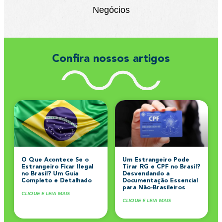
Negócios
Confira nossos artigos
O Que Acontece Se o
Um Estrangeiro Pode
Estrangeiro Ficar Ilegal
Tirar RG e CPF no Brasil?
no Brasil? Um Guia
Desvendando a
Completo e Detalhado
Documentação Essencial
para Não-Brasileiros
CLIQUE E LEIA MAIS
CLIQUE E LEIA MAIS