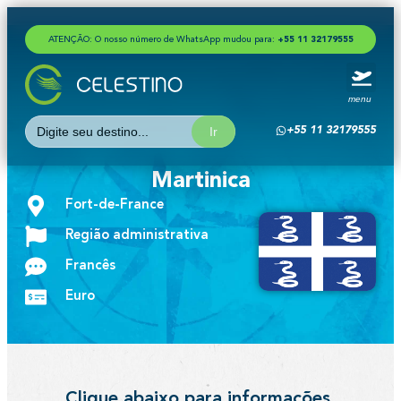
ATENÇÃO: O nosso número de WhatsApp mudou para:
+
5
5
1
1
3
2
1
7
9
5
5
5
menu
Search
+55 11 32179555
for:
Martinica
Fort-de-France
Região administrativa
Francês
Euro
Clique abaixo para informações,