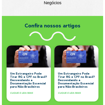
Negócios
Confira nossos artigos
Um Estrangeiro Pode
Um Estrangeiro Pode
Tirar RG e CPF no Brasil?
Tirar RG e CPF no Brasil?
Desvendando a
Desvendando a
Documentação Essencial
Documentação Essencial
para Não-Brasileiros
para Não-Brasileiros
CLIQUE E LEIA MAIS
CLIQUE E LEIA MAIS