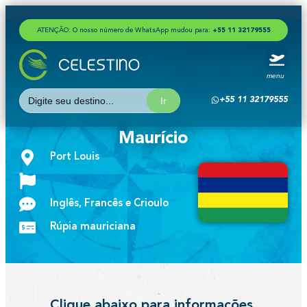
ATENÇÃO: O nosso número de WhatsApp mudou para:
+
5
5
1
1
3
2
1
7
9
5
5
5
menu
Search
+55 11 32179555
for:
Maurício
Port Louis
Inglês, Francês e Crioulo
Rúpia mauriciana
Clique abaixo para informações,