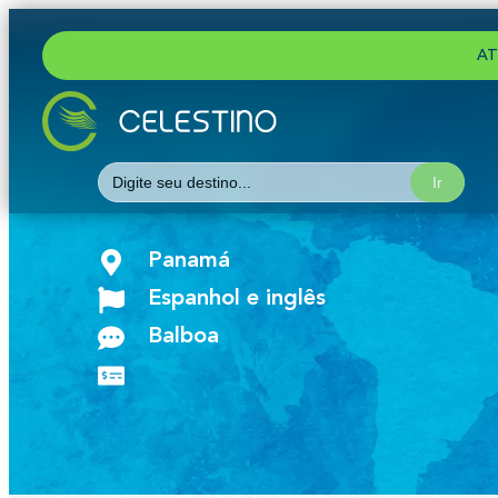
AT
Search
for:
Panamá
Espanhol e inglês
Balboa