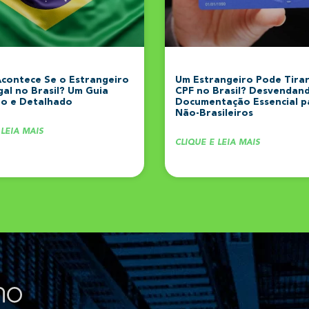
contece Se o Estrangeiro
Um Estrangeiro Pode Tirar
egal no Brasil? Um Guia
CPF no Brasil? Desvendan
o e Detalhado
Documentação Essencial p
Não-Brasileiros
 LEIA MAIS
CLIQUE E LEIA MAIS