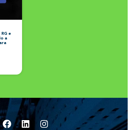
 RG e
do a
ara