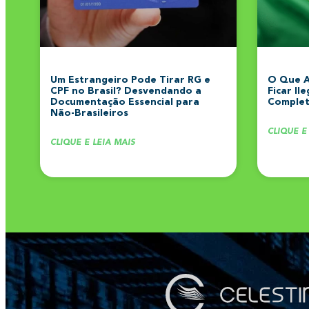
Um Estrangeiro Pode Tirar RG e
O Que A
CPF no Brasil? Desvendando a
Ficar Il
Documentação Essencial para
Complet
Não-Brasileiros
CLIQUE E
CLIQUE E LEIA MAIS