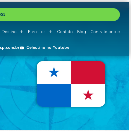
5
5
5
Destino
Parceiros
Contato
Blog
Contrate online
esp.com.br
Celestino no Youtube