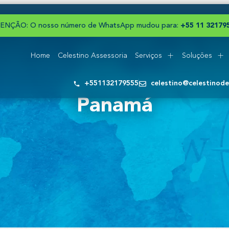
ENÇÃO: O nosso número de WhatsApp mudou para:
+
5
5
1
1
3
2
1
7
9
Home
Celestino Assessoria
Serviços
Soluções
+551132179555
celestino@celestinod
Panamá