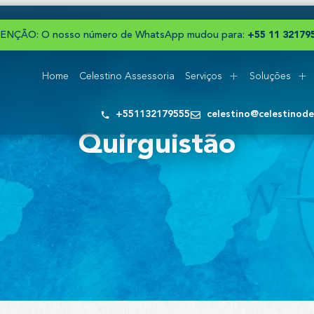
ENÇÃO: O nosso número de WhatsApp mudou para:
+
5
5
1
1
3
2
1
7
9
Home
Celestino Assessoria
Serviços
Soluções
+551132179555
celestino@celestinod
Quirguistão