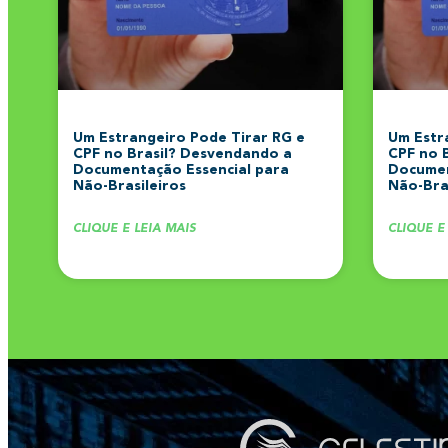
Um Estrangeiro Pode Tirar RG e
Um Estr
CPF no Brasil? Desvendando a
CPF no 
Documentação Essencial para
Documen
Não-Brasileiros
Não-Bras
CLIQUE E LEIA MAIS
CLIQUE E