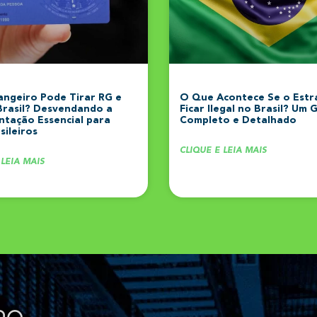
angeiro Pode Tirar RG e
O Que Acontece Se o Estr
Brasil? Desvendando a
Ficar Ilegal no Brasil? Um 
tação Essencial para
Completo e Detalhado
ileiros
CLIQUE E LEIA MAIS
 LEIA MAIS