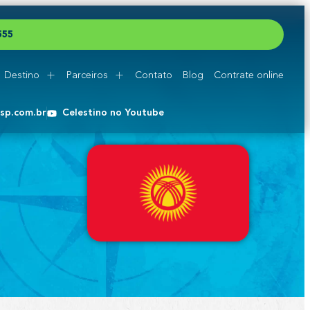
5
5
5
Destino
Parceiros
Contato
Blog
Contrate online
esp.com.br
Celestino no Youtube