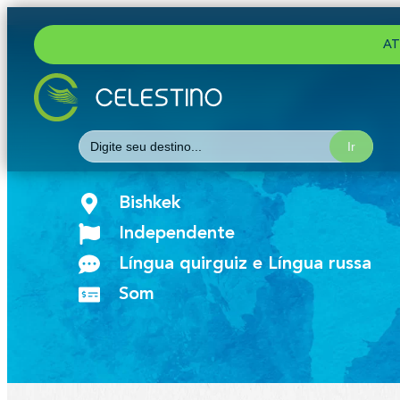
AT
Search
for:
Bishkek
Independente
Língua quirguiz e Língua russa
Som