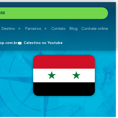
5
5
5
Destino
Parceiros
Contato
Blog
Contrate online
esp.com.br
Celestino no Youtube