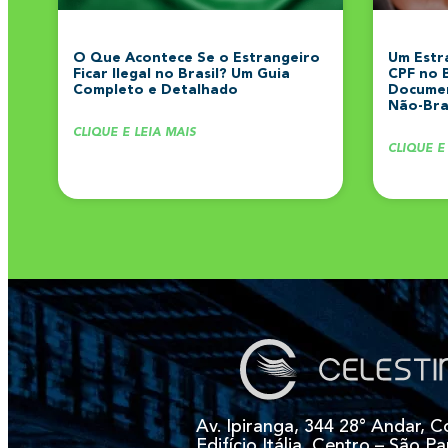
O Que Acontece Se o Estrangeiro
Um Estr
Ficar Ilegal no Brasil? Um Guia
CPF no 
Completo e Detalhado
Documen
Não-Bras
CLIQUE E LEIA MAIS
CLIQUE E
Av. Ipiranga, 344 28° Andar, C
Edifício Itália, Centro – São Pa