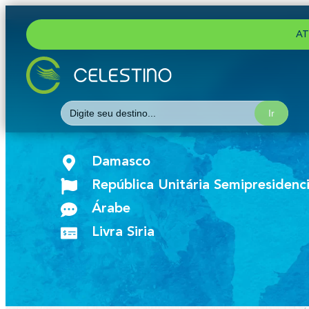
AT
Search
for:
Damasco
República Unitária Semipresidenci
Árabe
Livra Siria