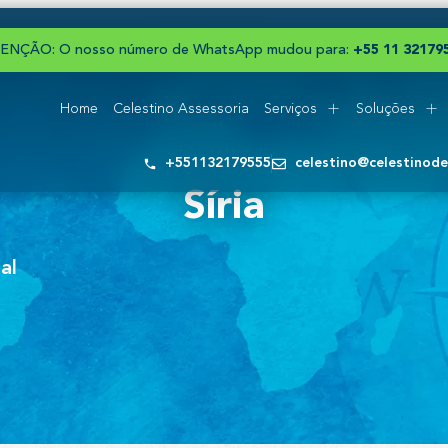
ENÇÃO: O nosso número de WhatsApp mudou para:
+
5
5
1
1
3
2
1
7
9
Home
Celestino Assessoria
Serviços
Soluções
+551132179555
celestino@celestinod
Síria
al