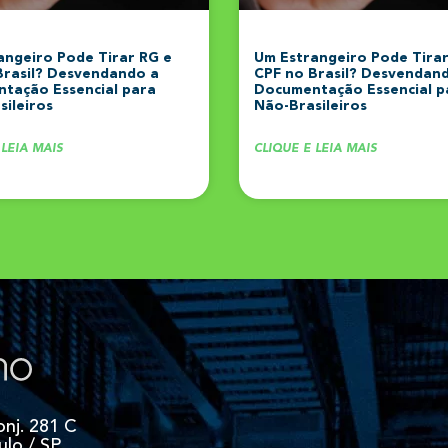
angeiro Pode Tirar RG e
Um Estrangeiro Pode Tirar
Brasil? Desvendando a
CPF no Brasil? Desvendan
tação Essencial para
Documentação Essencial p
ileiros
Não-Brasileiros
 LEIA MAIS
CLIQUE E LEIA MAIS
onj. 281 C
ulo / SP