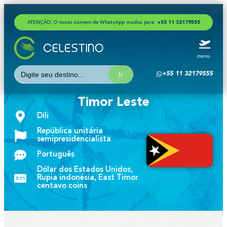
ATENÇÃO: O nosso número de WhatsApp mudou para:
+
5
5
1
1
3
2
1
7
9
5
5
5
menu
Search
+55 11 32179555
for:
Timor Leste
Díli
República unitária
semipresidencialista
Português
Dólar dos Estados Unidos,
Rupia indonésia, East Timor
centavo coins