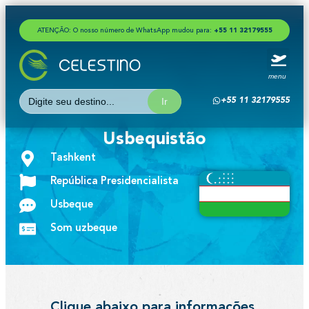
ATENÇÃO: O nosso número de WhatsApp mudou para:
+
5
5
1
1
3
2
1
7
9
5
5
5
menu
Search
+55 11 32179555
for:
Usbequistão
Tashkent
República Presidencialista
Usbeque
Som uzbeque
Clique abaixo para informações,