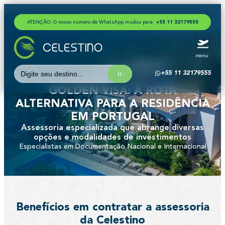
ATENÇÃO: O nosso número de WhatsApp mudou para:
+
5
5
1
1
3
2
1
7
9
5
5
5
menu
Search
+55 11 32179555
for:
GOLDEN VISA: A ROTA
ALTERNATIVA PARA A RESIDÊNCIA
EM PORTUGAL
Assessoria especializada que abrange diversas
opções e modalidades de investimentos
Especialistas em Documentação Nacional e Internacional
Benefícios em contratar a assessoria
da Celestino