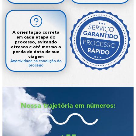
A orientação correta
em cada etapa do
processo, evitando
atrasos e até mesmo a
perda da data de sua
viagem
Assertividade na condução do
processo
Nossa trajetória em números: