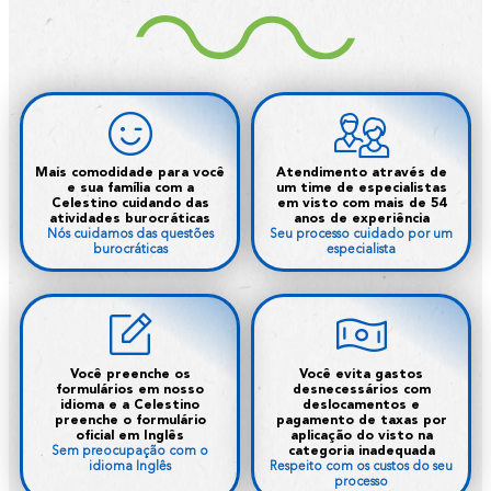
Mais comodidade para você
Atendimento através de
e sua família com a
um time de especialistas
Celestino cuidando das
em visto com mais de 54
atividades burocráticas
anos de experiência
Nós cuidamos das questões
Seu processo cuidado por um
burocráticas
especialista
Você preenche os
Você evita gastos
formulários em nosso
desnecessários com
idioma e a Celestino
deslocamentos e
preenche o formulário
pagamento de taxas por
oficial em Inglês
aplicação do visto na
Sem preocupação com o
categoria inadequada
idioma Inglês
Respeito com os custos do seu
processo