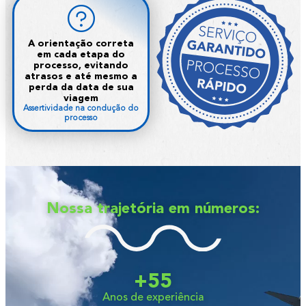
A orientação correta
em cada etapa do
processo, evitando
atrasos e até mesmo a
perda da data de sua
viagem
Assertividade na condução do
processo
Nossa trajetória em números:
+
55
Anos de experiência