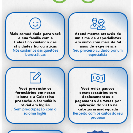
Mais comodidade para você
Atendimento através de
e sua família com a
um time de especialistas
Celestino cuidando das
em visto com mais de 54
atividades burocráticas
anos de experiência
Nós cuidamos das questões
Seu processo cuidado por um
burocráticas
especialista
Você preenche os
Você evita gastos
formulários em nosso
desnecessários com
idioma e a Celestino
deslocamentos e
preenche o formulário
pagamento de taxas por
oficial em Inglês
aplicação do visto na
Sem preocupação com o
categoria inadequada
idioma Inglês
Respeito com os custos do seu
processo