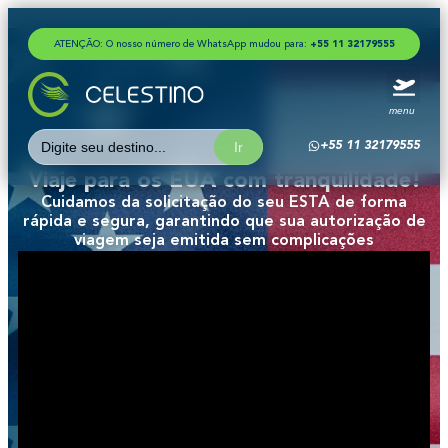
ATENÇÃO: O nosso número de WhatsApp mudou para:
+
5
5
1
1
3
2
1
7
9
5
5
5
menu
Search
+55 11 32179555
for:
Viaje para os EUA com tranquilidade!
Cuidamos da solicitação do seu ESTA de forma
rápida e segura, garantindo que sua autorização de
viagem seja emitida sem complicações