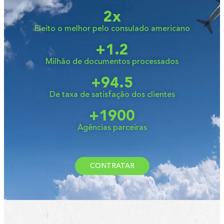
2
x
Eleito o melhor pelo consulado americano
+
1.2
Milhão de documentos processados
+
94.5
De taxa de satisfação dos clientes
+
1900
Agências parceiras
CONTRATAR