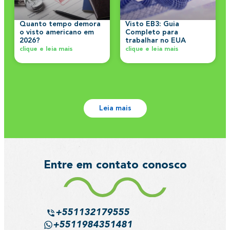
Quanto tempo demora
Visto EB3: Guia
o visto americano em
Completo para
2026?
trabalhar no EUA
clique e leia mais
clique e leia mais
Leia mais
Entre em contato conosco
+551132179555
+5511984351481