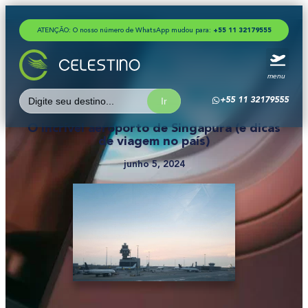
ATENÇÃO: O nosso número de WhatsApp mudou para:
+
5
5
1
1
3
2
1
7
9
5
5
5
menu
Search
+55 11 32179555
for:
O incrível aeroporto de Singapura (e dicas
de viagem no país)
junho 5, 2024