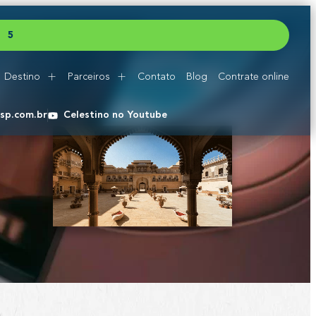
5
5
5
Destino
Parceiros
Contato
Blog
Contrate online
esp.com.br
Celestino no Youtube