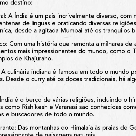
imo destino:
al
: A Índia é um país incrivelmente diverso, com 
entenas de línguas e praticando diversas religiõe
nica, desde a agitada Mumbai até os tranquilos b
ico
: Com uma história que remonta a milhares de a
entos mais impressionantes do mundo, como o Ta
plos de Khajuraho.
: A culinária indiana é famosa em todo o mundo p
s. Desde o curry até os doces tradicionais, há al
 Índia é o berço de várias religiões, incluindo o 
es como Rishikesh e Varanasi são conhecidas como
os e buscadores de todo o mundo.
rante
: Das montanhas do Himalaia às praias de Go
ressionante de paisagens naturais.