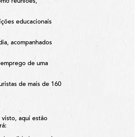
como reuniões,
uições educacionais
ndia, acompanhados
de emprego de uma
uristas de mais de 160
visto, aqui estão
rá: