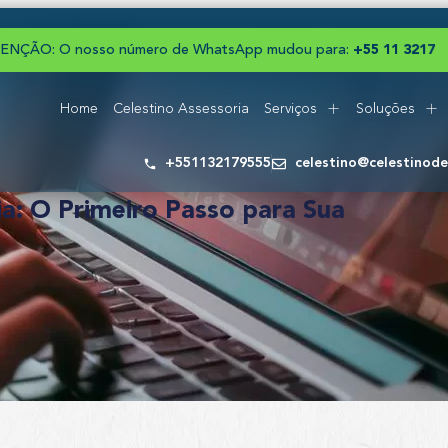
ENÇÃO: O nosso número de WhatsApp mudou para:
+
5
5
1
1
3
2
1
7
9
Home
Celestino Assessoria
Serviços
Soluções
+551132179555
celestino@celestinod
a: O Primeiro Passo para Sua