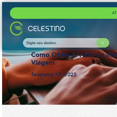
AT
Search
for:
Como Obter o Visto da Índi
Viagem
fevereiro 15, 2025