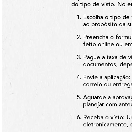
do tipo de visto. No e
Escolha o tipo de 
ao propósito da s
Preencha o formul
feito online ou e
Pague a taxa de v
documentos, dep
Envie a aplicação
:
correio ou entreg
Aguarde a aprova
planejar com ante
Receba o visto
: U
eletronicamente, 