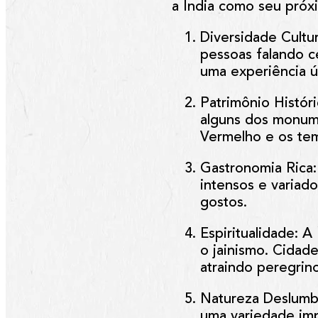
a Índia como seu próx
Diversidade Cultur
pessoas falando c
uma experiência ú
Patrimônio Histór
alguns dos monum
Vermelho e os tem
Gastronomia Rica
intensos e variado
gostos.
Espiritualidade
: A
o jainismo. Cidad
atraindo peregrin
Natureza Deslumb
uma variedade imp