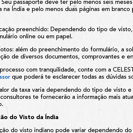
: Seu passaporte deve ter pelo menos seis meses 
a na Índia e pelo menos duas páginas em branco 
icação preenchido
: Dependendo do tipo de visto,
ulário online ou em papel.
otos
: além do preenchimento do formulário, a sol
junção de diversos documentos, comprovantes e en
e processo com tranquilidade, conte com a CELE
que poderá te esclarecer todas as dúvidas so
ssor
valor da taxa varia dependendo do tipo de visto e
 consultores te fornecerão a informação mais atua
o.
ção do Visto da Índia
ação do visto indiano pode variar dependendo do 