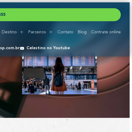
5
5
5
Destino
Parceiros
Contato
Blog
Contrate online
esp.com.br
Celestino no Youtube