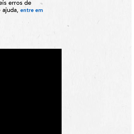
eis erros de
e ajuda,
entre em