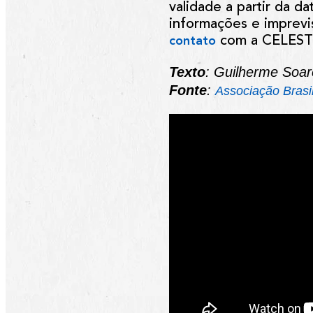
validade
a partir da d
informações e imprevi
com a CELEST
contato
Texto
: Guilherme Soar
Fonte
:
Associação Brasi