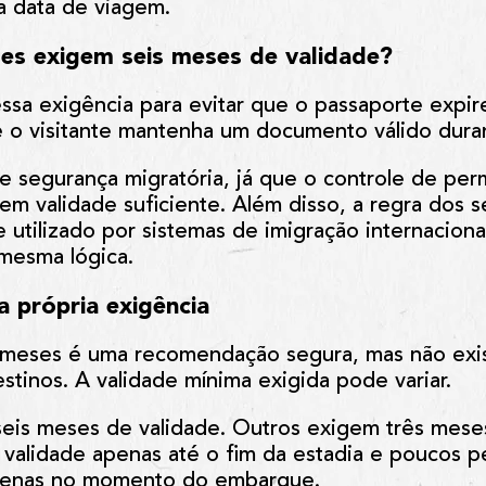
a data de viagem.
ses exigem seis meses de validade?
sa exigência para evitar que o passaporte expire
ue o visitante mantenha um documento válido dura
segurança migratória, já que o controle de perma
m validade suficiente. Além disso, a regra dos 
utilizado por sistemas de imigração internaciona
 mesma lógica.
a própria exigência
s meses é uma recomendação segura, mas não exi
estinos. A validade mínima exigida pode variar.
eis meses de validade. Outros exigem três meses
 validade apenas até o fim da estadia e poucos 
apenas no momento do embarque.