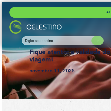
AT
Search
for:
Fique atento: a validade d
viagem!
novembro 11, 2025