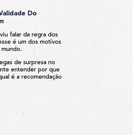
Validade Do
em
iu falar da regra dos
esse é um dos motivos
o mundo.
pegas de surpresa no
ante entender por que
e qual é a recomendação