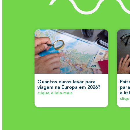
Quantos euros levar para
País
viagem na Europa em 2026?
para
a li
clique e leia mais
cliqu