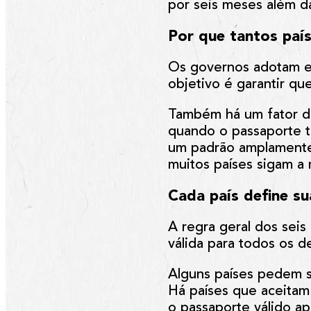
por seis meses além d
Por que tantos paí
Os governos adotam es
objetivo é garantir q
Também há um fator de 
quando o passaporte te
um padrão amplamente 
muitos países sigam a
Cada país define su
A regra geral dos sei
válida para todos os d
Alguns países pedem s
Há países que aceitam
o passaporte válido 