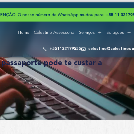
ENÇÃO: O nosso número de WhatsApp mudou para:
+
5
5
1
1
3
2
1
7
9
Home
Celestino Assessoria
Serviços
Soluções
+551132179555
celestino@celestinod
o passaporte pode te custar a