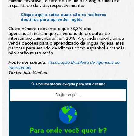
câmbio favorável, o fato de ser um país anglo-falante e
a qualidade de vida, respectivamente.
Clique aqui e saiba quais são os melhores
destinos para aprender inglês
Outro número relevante é que 73,3% das
agências afirmaram que as vendas de produtos de
intercâmbio aumentaram em 2018. A grande maioria ainda
vende pacotes para o aprendizado da língua inglesa, mas
pacotes para estudo de idiomas como espanhol e francês
não estão muito atrás.
Fonte consultada:
Associação Brasileira de Agências de
Intercâmbio
Texto:
Julio Simões