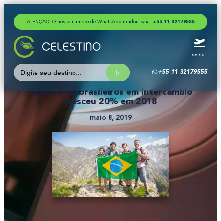
ATENÇÃO: O nosso número de WhatsApp mudou para:
+
5
5
1
1
3
2
1
7
9
5
5
5
menu
Search
+55 11 32179555
for:
Número de brasileiros em intercâmbio
cresceu 20% em 2018
maio 8, 2019