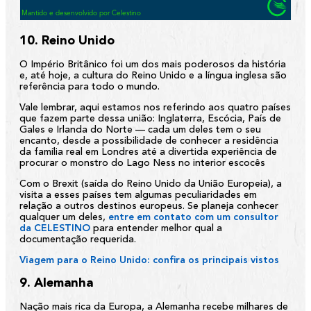
10. Reino Unido
O Império Britânico foi um dos mais poderosos da história
e, até hoje, a cultura do Reino Unido e a língua inglesa são
referência para todo o mundo.
Vale lembrar, aqui estamos nos referindo aos quatro países
que fazem parte dessa união: Inglaterra, Escócia, País de
Gales e Irlanda do Norte — cada um deles tem o seu
encanto, desde a possibilidade de conhecer a residência
da família real em Londres até a divertida experiência de
procurar o monstro do Lago Ness no interior escocês
Com o Brexit (saída do Reino Unido da União Europeia), a
visita a esses países tem algumas peculiaridades em
relação a outros destinos europeus. Se planeja conhecer
qualquer um deles,
entre em contato com um consultor
da CELESTINO
para entender melhor qual a
documentação requerida.
Viagem para o Reino Unido: confira os principais vistos
9. Alemanha
Nação mais rica da Europa, a Alemanha recebe milhares de