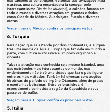
mas também as construções históricas das civilizações maia
e asteca, uma cultura encantadora (a começar pelo
Dia de los Muertos
interessantíssimo
), a culinária famosa em
todo o mundo e diversas atrações em grandes cidades
como Cidade do México, Guadalajara, Puebla e diversas
outras.
Viagem para o México: confira os principais vistos
6. Turquia
Rara nação que se estende por dois continentes, a Turquia
traz uma mescla de Ásia e Europa que faz dela um mundo à
parte, com cultura muito única e um povo orgulhoso e
vibrante.
Talvez a atração mais conhecida seja mesmo Istambul, uma
das metrópoles mais interessantes do mundo, mas
evidentemente não é só uma cidade que faz o país figurar
entre os mais visitados. Também há diversas construções
históricas do período de Império Otamano, além de praias
e montanhas belíssimas. Entre os brasileiros, é
especialmente conhecida a região da Capadócia e seus
passeios de balão.
Viagem para a Turquia: confira os principais vistos
5. Itália