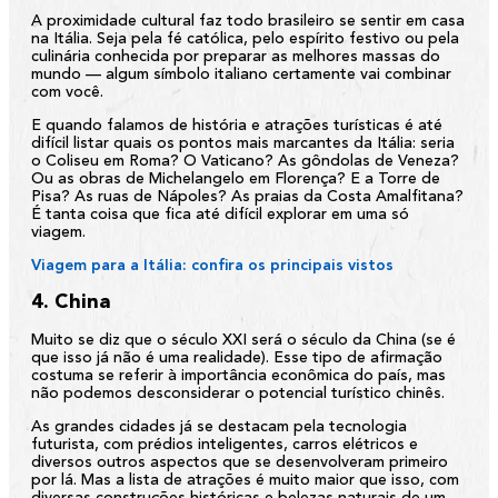
A proximidade cultural faz todo brasileiro se sentir em casa
na Itália. Seja pela fé católica, pelo espírito festivo ou pela
culinária conhecida por preparar as melhores massas do
mundo — algum símbolo italiano certamente vai combinar
com você.
E quando falamos de história e atrações turísticas é até
difícil listar quais os pontos mais marcantes da Itália: seria
o Coliseu em Roma? O Vaticano? As gôndolas de Veneza?
Ou as obras de Michelangelo em Florença? E a Torre de
Pisa? As ruas de Nápoles? As praias da Costa Amalfitana?
É tanta coisa que fica até difícil explorar em uma só
viagem.
Viagem para a Itália: confira os principais vistos
4. China
Muito se diz que o século XXI será o século da China (se é
que isso já não é uma realidade). Esse tipo de afirmação
costuma se referir à importância econômica do país, mas
não podemos desconsiderar o potencial turístico chinês.
As grandes cidades já se destacam pela tecnologia
futurista, com prédios inteligentes, carros elétricos e
diversos outros aspectos que se desenvolveram primeiro
por lá. Mas a lista de atrações é muito maior que isso, com