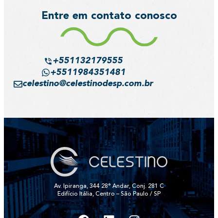
Entre em contato conosco
+551132179555
+5511984351481
celestino@celestinodesp.com.br
Av. Ipiranga, 344 28° Andar, Conj. 281 C
Edifício Itália, Centro – São Paulo / SP