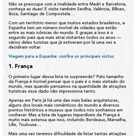
Não se preocupe com a rivalidade entre Madri e Barcelona,
conheça as duas! E visite também Sevilha, Valência, Bilbao,
Ibiza, Santiago de Compostela…
Com um território menor que muitos estados brasileiros, a
Espanha tem um número incrível de cidades que estão
entre as mais icônicas do mundo. E graças a isso é o
segundo país que mais atrai visitantes todos os anos —
vários deles turistas que já estiveram por lá uma vez e
decidiram voltar.
Viagem para a Espanha: confira os principais vistos
1. França
O primeiro lugar dessa lista te surpreende? Pelo tamanho
da França é incrível pensar que o país é o mais visitado do
mundo, mas quando pensamos na quantidade de atrações
turísitcas esse dado não impressiona tanto.
Apenas em Paris já há uma das mais belas arquiteturas,
alguns dos locais mais românticos do mundo e diversos
pontos históricos e museus que todos nós sonhamos em
conhecer. Mas a lista de lugares imperdíveis da França é
muito mais extensa que isso, incluindo Bordeaux, Marselha,
Lille, Toulouse…
Mais uma vez teremos dificuldade de listar tantas atrações