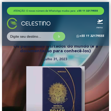
ATENÇÃO: O nosso número de WhatsApp mudou para:
+
5
5
1
1
3
2
1
7
9
5
5
5
menu
Search
+55 11 32179555
for:
Os países mais visitados do mundo (e a
documentação para conhecê-los)
julho 31, 2023