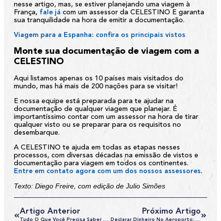
nesse artigo, mas, se estiver planejando uma viagem à
França,
fale já
com um assessor da CELESTINO E garanta
sua tranquilidade na hora de emitir a documentação.
Viagem para a Espanha: confira os principais vistos
Monte sua documentação de viagem com a
CELESTINO
Aqui listamos apenas os 10 países mais visitados do
mundo, mas há mais de 200 nações para se visitar!
E nossa equipe está preparada para te ajudar na
documentação de qualquer viagem que planejar. É
importantíssimo contar com um assessor na hora de tirar
qualquer visto ou se preparar para os requisitos no
desembarque.
A CELESTINO te ajuda em todas as etapas nesses
processos, com diversas décadas na emissão de vistos e
documentação para viagem em todos os continentes.
Entre em contato agora com um dos nossos assessores
.
Texto: Diego Freire, com edição de Julio Simões
Artigo Anterior
Próximo Artigo
Tudo O Que Você Precisa Saber Sobre O Visto De Estudante Da Austrália
Declarar Dinheiro No Aeroporto: Quanto Posso Levar E Trazer De Uma Viagem Ao Exterior?