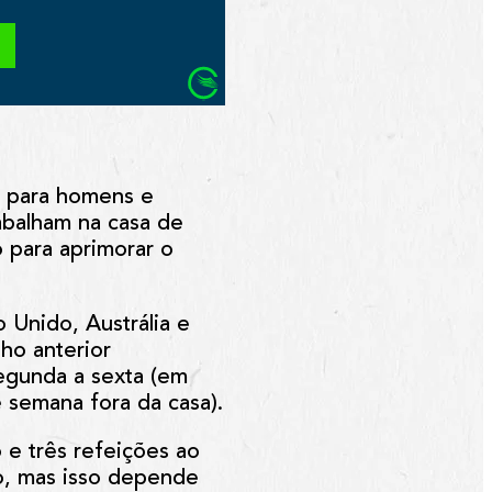
o para homens e
abalham na casa de
 para aprimorar o
 Unido, Austrália e
lho anterior
egunda a sexta (em
e semana fora da casa).
 e três refeições ao
o, mas isso depende