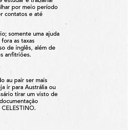
 estudar e trabalhar
alhar por meio período
r contatos e até
rio; somente uma ajuda
fora as taxas
so de inglês, além de
 anfitriões.
do au pair ser mais
a ir para Austrália ou
ário tirar um visto de
de documentação
a
CELESTINO
.