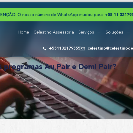
ENÇÃO: O nosso número de WhatsApp mudou para:
+
5
5
1
1
3
2
1
7
9
Home
Celestino Assessoria
Serviços
Soluções
+551132179555
celestino@celestinod
os programas Au Pair e Demi Pair?