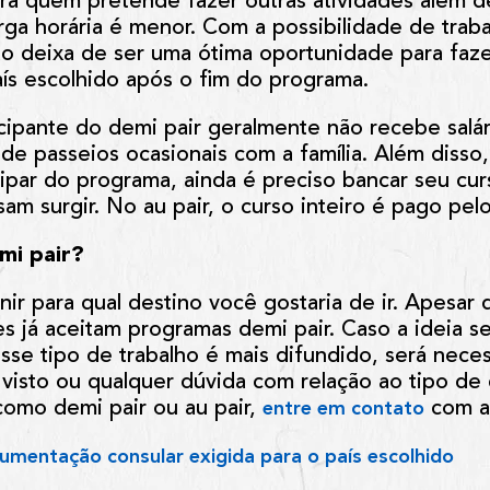
a quem pretende fazer outras atividades além de
rga horária é menor. Com a possibilidade de trab
ão deixa de ser uma ótima oportunidade para faze
aís escolhido após o fim do programa.
icipante do demi pair geralmente não recebe salá
e passeios ocasionais com a família. Além disso, 
cipar do programa, ainda é preciso bancar seu cur
am surgir. No au pair, o curso inteiro é pago pelos
mi pair?
nir para qual destino você gostaria de ir. Apesar 
s já aceitam programas demi pair. Caso a ideia sej
se tipo de trabalho é mais difundido, será necess
o visto ou qualquer dúvida com relação ao tipo 
 como demi pair ou au pair,
com 
entre em contato
umentação consular exigida para o país escolhido