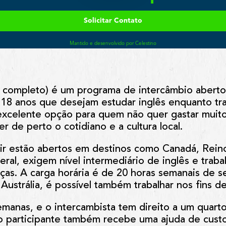
 completo) é um programa de intercâmbio abert
18 anos que desejam estudar inglês enquanto tr
 excelente opção para quem não quer gastar muito
r de perto o cotidiano e a cultura local.
r estão abertos em destinos como Canadá, Reino
ral, exigem nível intermediário de inglês e traba
as. A carga horária é de 20 horas semanais de s
Austrália, é possível também trabalhar nos fins d
manas, e o intercambista tem direito a um quarto
o participante também recebe uma ajuda de cust