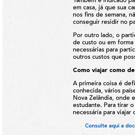
Também é indicado par
em casa, já que sua ca
nos fins de semana, n
conseguir residir no p
Por outro lado, o part
de custo ou em forma d
necessárias para parti
outros custos que poss
Como viajar como de
A primeira coisa é defi
conhecida, vários paíse
Nova Zelândia, onde es
estudante. Para tirar 
necessária para viajar
Consulte aqui a doc