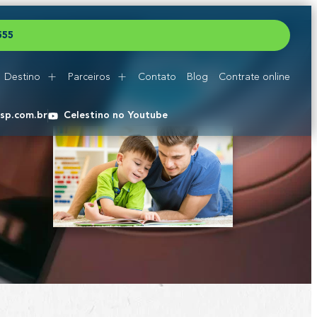
5
5
5
Destino
Parceiros
Contato
Blog
Contrate online
esp.com.br
Celestino no Youtube