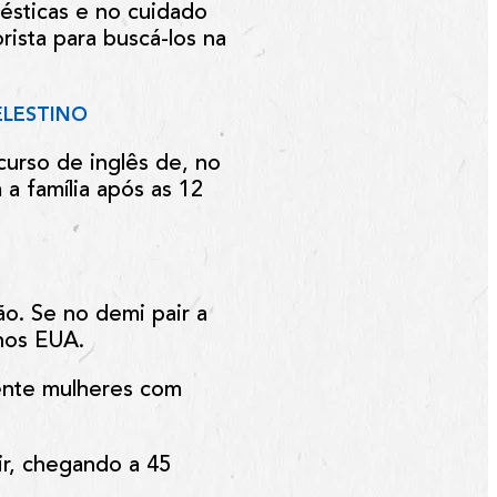
mésticas e no cuidado
ista para buscá-los na
ELESTINO
curso de inglês de, no
 a família após as 12
ão. Se no demi pair a
nos EUA.
mente mulheres com
ir, chegando a 45