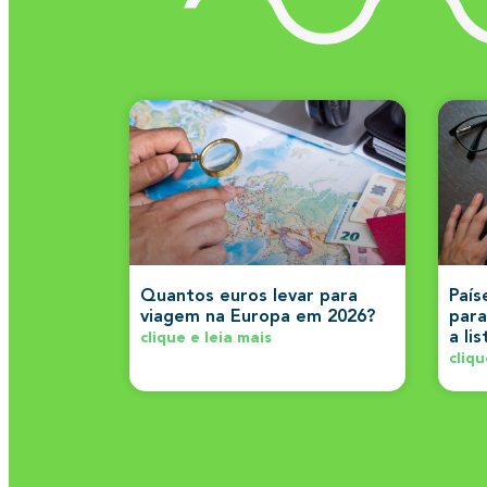
Quantos euros levar para
País
viagem na Europa em 2026?
para
a li
clique e leia mais
cliqu