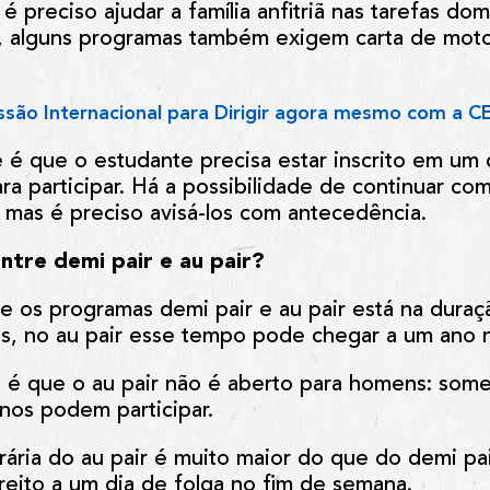
é preciso ajudar a família anfitriã nas tarefas do
o, alguns programas também exigem carta de motor
issão Internacional para Dirigir agora mesmo com a
C
 é que o estudante precisa estar inscrito em um 
a participar. Há a possibilidade de continuar com
mas é preciso avisá-los com antecedência.
ntre demi pair e au pair?
e os programas demi pair e au pair está na duraç
es, no au pair esse tempo pode chegar a um ano 
a é que o au pair não é aberto para homens: so
nos podem participar.
rária do au pair é muito maior do que do demi pa
reito a um dia de folga no fim de semana.