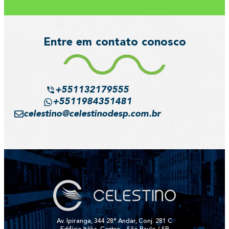
Entre em contato conosco
+551132179555
+5511984351481
celestino@celestinodesp.com.br
Av. Ipiranga, 344 28° Andar, Conj. 281 C