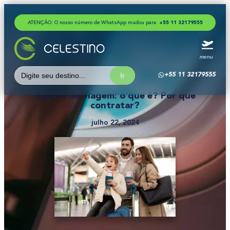
ATENÇÃO: O nosso número de WhatsApp mudou para:
+
5
5
1
1
3
2
1
7
9
5
5
5
menu
Search
+55 11 32179555
for:
Seguro de viagem: o que é? Por que
contratar?
julho 22, 2024