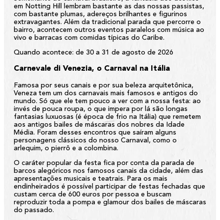
em Notting Hill lembram bastante as das nossas passistas,
com bastante plumas, adereços brilhantes e figurinos
extravagantes. Além da tradicional parada que percorre o
bairro, acontecem outros eventos paralelos com música ao
vivo e barracas com comidas típicas do Caribe.
Quando acontece:
de 30 a 31 de agosto de 2026
Carnevale di Venezia, o Carnaval na Itália
Famosa por seus canais e por sua beleza arquitetônica,
Veneza tem um dos carnavais mais famosos e antigos do
mundo. Só que ele tem pouco a ver com a nossa festa: ao
invés de pouca roupa, o que impera por lá são longas
fantasias luxuosas (é época de frio na Itália) que remetem
aos antigos bailes de máscaras dos nobres da Idade
Média. Foram desses encontros que saíram alguns
personagens clássicos do nosso Carnaval, como o
arlequim, o pierrô e a colombina.
O caráter popular da festa fica por conta da parada de
barcos alegóricos nos famosos canais da cidade, além das
apresentações musicais e teatrais. Para os mais
endinheirados é possível participar de festas fechadas que
custam cerca de 600 euros por pessoa e buscam
reproduzir toda a pompa e glamour dos bailes de máscaras
do passado.