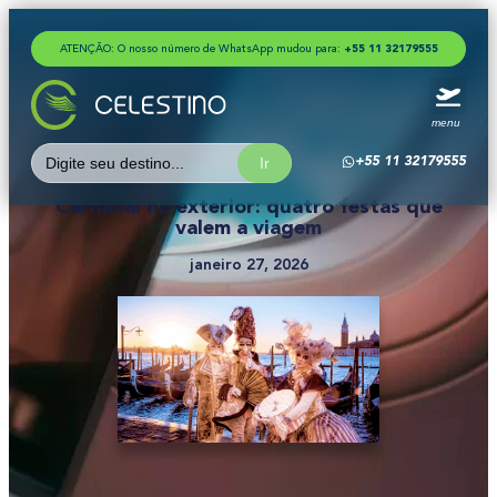
ATENÇÃO: O nosso número de WhatsApp mudou para:
+
5
5
1
1
3
2
1
7
9
5
5
5
menu
Search
+55 11 32179555
for:
Carnaval no exterior: quatro festas que
valem a viagem
janeiro 27, 2026