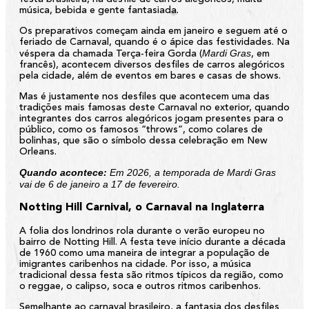
música, bebida e gente fantasiada.
Os preparativos começam ainda em janeiro e seguem até o
feriado de Carnaval, quando é o ápice das festividades. Na
Mardi Gras
véspera da chamada Terça-feira Gorda (
, em
francês), acontecem diversos desfiles de carros alegóricos
pela cidade, além de eventos em bares e casas de shows.
Mas é justamente nos desfiles que acontecem uma das
tradições mais famosas deste Carnaval no exterior, quando
integrantes dos carros alegóricos jogam presentes para o
público, como os famosos “throws”, como colares de
bolinhas, que são o símbolo dessa celebração em New
Orleans.
Quando acontece:
Em 2026, a temporada de Mardi Gras
vai de 6 de janeiro a 17 de fevereiro.
Notting Hill Carnival, o Carnaval na Inglaterra
A folia dos londrinos rola durante o verão europeu no
bairro de Notting Hill. A festa teve início durante a década
de 1960 como uma maneira de integrar a população de
imigrantes caribenhos na cidade. Por isso, a música
tradicional dessa festa são ritmos típicos da região, como
o reggae, o calipso, soca e outros ritmos caribenhos.
Semelhante ao carnaval brasileiro, a fantasia dos desfiles