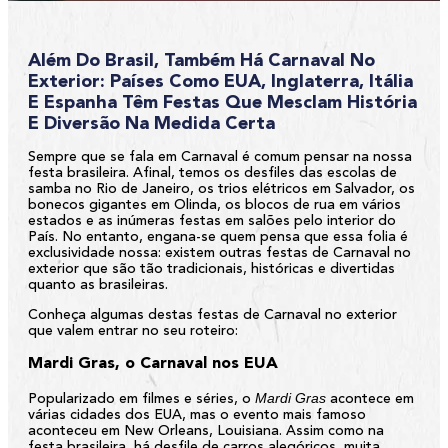
Além Do Brasil, Também Há Carnaval No
Exterior: Países Como EUA, Inglaterra, Itália
E Espanha Têm Festas Que Mesclam História
E Diversão Na Medida Certa
Sempre que se fala em Carnaval é comum pensar na nossa
festa brasileira. Afinal, temos os desfiles das escolas de
samba no Rio de Janeiro, os trios elétricos em Salvador, os
bonecos gigantes em Olinda, os blocos de rua em vários
estados e as inúmeras festas em salões pelo interior do
País. No entanto, engana-se quem pensa que essa folia é
exclusividade nossa: existem outras festas de Carnaval no
exterior que são tão tradicionais, históricas e divertidas
quanto as brasileiras.
Conheça algumas destas festas de Carnaval no exterior
que valem entrar no seu roteiro:
Mardi Gras, o Carnaval nos EUA
Mardi Gras
Popularizado em filmes e séries, o
acontece em
várias cidades dos EUA, mas o evento mais famoso
aconteceu em New Orleans, Louisiana. Assim como na
festa brasileira, há desfile de carros alegóricos, muita