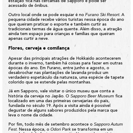
estação fica nas cercanias de Sapporo e pode ser
acessado de ônibus.
Furano Ski Resort
Outro local onde se pode esquiar é no
. A
pequena cidade recebe vários turistas nessa época do ano
que queiram praticar o esporte e também curtir as
tradicionais termas de água quente. Além disso, a atração
ainda tem espaço para crianças e famílias que queiram
apenas curtir a neve.
Flores, cerveja e comilança
Apesar das principais atrações de Hokkaido acontecerem
durante o inverno, também há coisas para fazer em outras
épocas do ano. Em Furano, entre junho e agosto, o
desabrochar nas plantações de lavanda produz um
verdadeiro espetáculo da natureza, uma espécie de tapete
colorido que se estende pelas montanhas.
Já em Sapporo, vale visitar o único museu que conta a
Sapporo Beer Museum
história da cerveja no Japão. O
fica
localizado em uma das primeiras cervejarias do país,
fundada no século 19. Após a visita ainda é possível
degustar de alguns sabores produzidos pela marca que
leva o nome da cidade.
Sapporo Autum
Por fim, todo mês de setembro acontece o
Fest
Odori Park
. Nessa época, o
se transforma em um