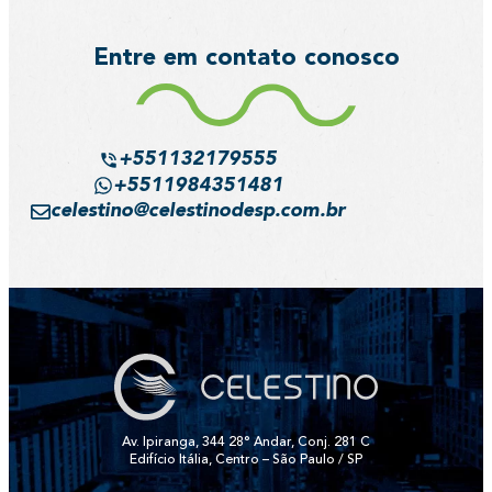
Entre em contato conosco
+551132179555
+5511984351481
celestino@celestinodesp.com.br
Av. Ipiranga, 344 28° Andar, Conj. 281 C
Edifício Itália, Centro – São Paulo / SP