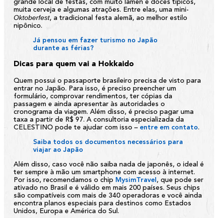
grande local de festas, com muito lámen e doces típicos,
muita cerveja e algumas atrações. Entre elas, uma mini-
Oktoberfest
, a tradicional festa alemã, ao melhor estilo
nipônico.
Já pensou em fazer turismo no Japão
durante as férias?
Dicas para quem vai a Hokkaido
Quem possui o passaporte brasileiro precisa de visto para
entrar no Japão. Para isso, é preciso preencher um
formulário, comprovar rendimentos, ter cópias da
passagem e ainda apresentar às autoridades o
cronograma da viagem. Além disso, é preciso pagar uma
taxa a partir de R$ 97. A consultoria especializada da
CELESTINO
pode te ajudar com isso –
entre em contato
.
Saiba todos os documentos necessários para
viajar ao Japão
Além disso, caso você não saiba nada de japonês, o ideal é
ter sempre à mão um smartphone com acesso à internet.
Por isso, recomendamos o chip
MysimTravel
, que pode ser
ativado no Brasil e é válido em mais 200 países. Seus chips
são compatíveis com mais de 340 operadoras e você ainda
encontra planos especiais para destinos como Estados
Unidos, Europa e América do Sul.