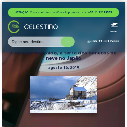
ATENÇÃO: O nosso número de WhatsApp mudou para:
+
5
5
1
1
3
2
1
7
9
5
5
5
menu
Search
+55 11 32179555
for:
Conheça Hokkaido, a terra dos bonecos de
neve no Japão
agosto 16, 2019