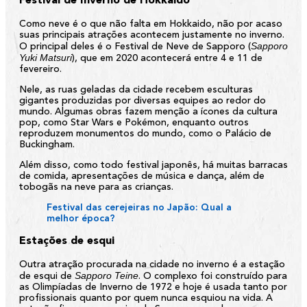
Festival de Inverno de Hokkaido
Como neve é o que não falta em Hokkaido, não por acaso
suas principais atrações acontecem justamente no inverno.
Sapporo
O principal deles é o Festival de Neve de Sapporo (
Yuki Matsuri
), que em 2020 acontecerá entre 4 e 11 de
fevereiro.
Nele, as ruas geladas da cidade recebem esculturas
gigantes produzidas por diversas equipes ao redor do
mundo. Algumas obras fazem menção a ícones da cultura
pop, como Star Wars e Pokémon, enquanto outros
reproduzem monumentos do mundo, como o Palácio de
Buckingham.
Além disso, como todo festival japonês, há muitas barracas
de comida, apresentações de música e dança, além de
tobogãs na neve para as crianças.
Festival das cerejeiras no Japão: Qual a
melhor época?
Estações de esqui
Outra atração procurada na cidade no inverno é a estação
Sapporo Teine
de esqui de
. O complexo foi construído para
as Olimpíadas de Inverno de 1972 e hoje é usada tanto por
profissionais quanto por quem nunca esquiou na vida. A