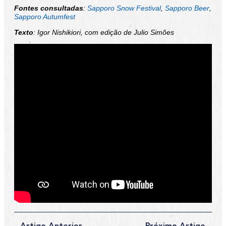
Fontes consultadas
:
Sapporo Snow Festival
,
Sapporo Beer
,
Sapporo Autumfest
Texto
: Igor Nishikiori, com edição de Julio Simões