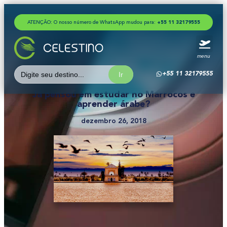
ATENÇÃO: O nosso número de WhatsApp mudou para:
+
5
5
1
1
3
2
1
7
9
5
5
5
menu
Search
+55 11 32179555
for:
Já pensou em estudar no Marrocos e
aprender árabe?
dezembro 26, 2018