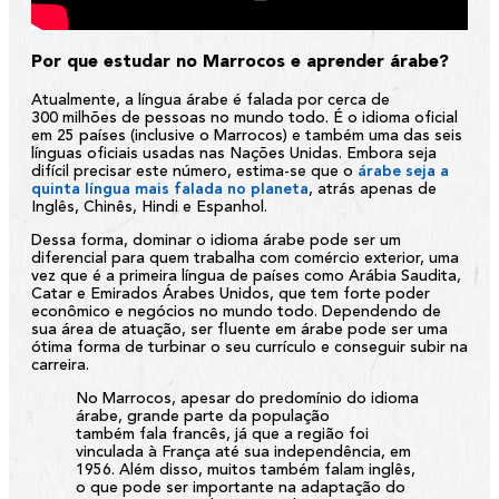
Por que estudar no Marrocos e aprender árabe?
Atualmente, a língua árabe é falada por cerca de
300 milhões de pessoas no mundo todo. É o idioma oficial
em 25 países (inclusive o Marrocos) e também uma das seis
línguas oficiais usadas nas Nações Unidas. Embora seja
difícil precisar este número, estima-se que o
árabe seja a
quinta língua mais falada no planeta
, atrás apenas de
Inglês, Chinês, Hindi e Espanhol.
Dessa forma, dominar o idioma árabe pode ser um
diferencial para quem trabalha com comércio exterior, uma
vez que é a primeira língua de países como Arábia Saudita,
Catar e Emirados Árabes Unidos, que tem forte poder
econômico e negócios no mundo todo. Dependendo de
sua área de atuação, ser fluente em árabe pode ser uma
ótima forma de turbinar o seu currículo e conseguir subir na
carreira.
No Marrocos, apesar do predomínio do idioma
árabe, grande parte da população
também fala francês, já que a região foi
vinculada à França até sua independência, em
1956. Além disso, muitos também falam inglês,
o que pode ser importante na adaptação do