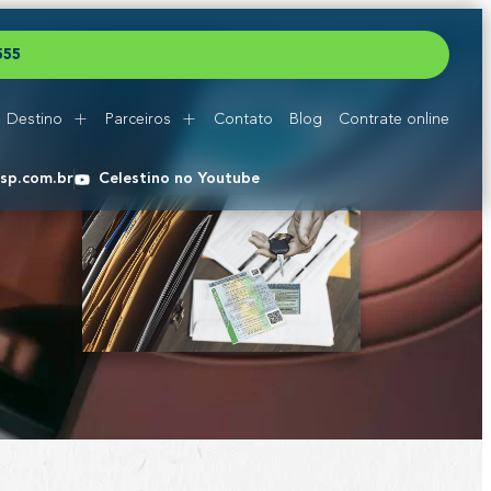
5
5
5
Destino
Parceiros
Contato
Blog
Contrate online
esp.com.br
Celestino no Youtube