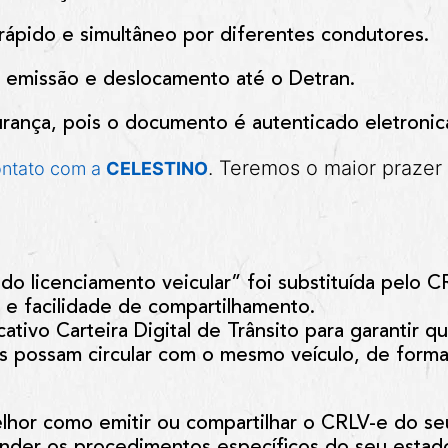
rápido e simultâneo por diferentes condutores.
 emissão e deslocamento até o Detran.
rança, pois o documento é autenticado eletroni
. Teremos o maior prazer
ontato com a
CELESTINO
l do licenciamento veicular” foi
substituída pelo C
 e facilidade de compartilhamento.
icativo
Carteira Digital de Trânsito
para garantir q
s possam circular com o mesmo veículo, de forma
lhor como emitir ou compartilhar o CRLV-e do se
tender os procedimentos específicos do seu esta