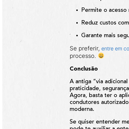
Permite o acesso 
Reduz custos com
Garante mais segu
Se preferir,
entre em c
processo.
Conclusão
A antiga “via adiciona
praticidade, segurança
Agora, basta ter o apl
condutores autorizado
moderna.
Se quiser entender me
pode te auxiliar a en