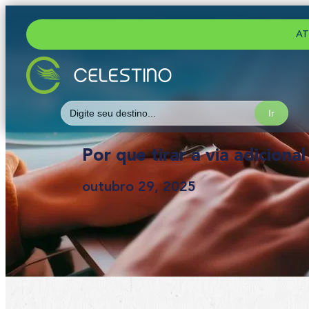
AT
Search
for:
Por que tirar a via adiciona
outubro 29, 2025