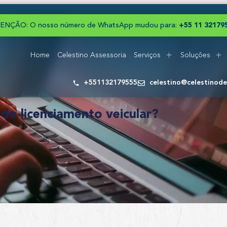
ENÇÃO: O nosso número de WhatsApp mudou para:
+
5
5
1
1
3
2
1
7
9
Home
Celestino Assessoria
Serviços
Soluções
+551132179555
celestino@celestinod
l do licenciamento veicular?