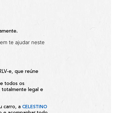
camente.
 em te ajudar neste
RLV-e
, que reúne
ue todos os
 totalmente legal e
u carro, a
CELESTINO
do e acompanhar todo