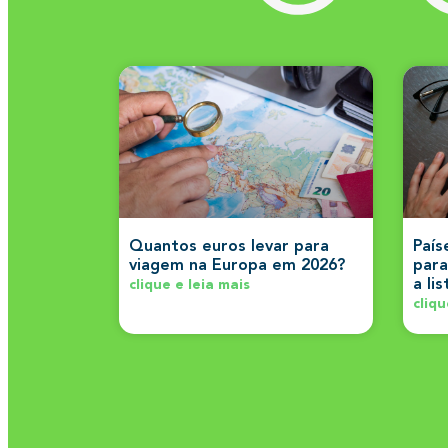
Quantos euros levar para
País
viagem na Europa em 2026?
para
a li
clique e leia mais
cliqu