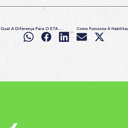
O Que É O ETA Canadá E Qual A Diferença Para O ETA Austrália E O ESTA EUA?
Como Funciona A Habilita
s