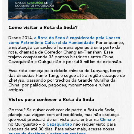
Como visitar a Rota da Seda?
Desde 2014,
a Rota da Seda é considerada pela Unesco
como Patrimônio Cultural da Humanidade
. Por enquanto,
a instituição concedeu a honraria apenas a uma parte da
rota, chamada de Corredor Chang’an-Tianshan. Esse
trajeto compreende 33 pontos históricos entre China,
Cazaquistão e Quirguistão e possui 5 mil km de extensão.
Essa rota começa pela cidade chinesa de Luoyang, berço
das dinastias Han e Tang, e segue até a região cazaque de
Zhetysu, passando por trechos da Grande Muralha da
China, por palácios, pagodes, monumentos e ruínas
antigas.
Vistos para conhecer a Rota da Seda
Gostou? Se quiser conhecer de perto a Rota da Seda,
planeje sua viagem com antecedência, mas não esqueça
que você precisará de um visto para entrar na
China
e
no Quirguistão – o
Cazaquistão
não requer visto para
viagens de até 30 dias. Para saber mais, acesse nossa