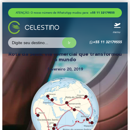
ATENÇÃO: O nosso número de WhatsApp mudou para:
+
5
5
1
1
3
2
1
7
9
5
5
5
menu
Search
+55 11 32179555
for:
Rota da Seda: via comercial que transformou
o mundo
fevereiro 20, 2019