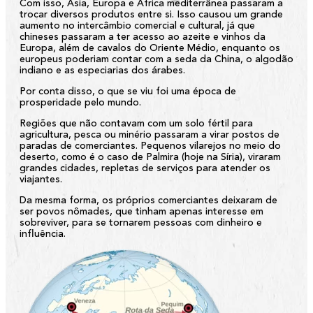
Com isso, Ásia, Europa e África mediterrânea passaram a
trocar diversos produtos entre si. Isso causou um grande
aumento no intercâmbio comercial e cultural, já que
chineses passaram a ter acesso ao azeite e vinhos da
Europa, além de cavalos do Oriente Médio, enquanto os
europeus poderiam contar com a seda da China, o algodão
indiano e as especiarias dos árabes.
Por conta disso, o que se viu foi uma época de
prosperidade pelo mundo.
Regiões que não contavam com um solo fértil para
agricultura, pesca ou minério passaram a virar postos de
paradas de comerciantes. Pequenos vilarejos no meio do
deserto, como é o caso de Palmira (hoje na Síria), viraram
grandes cidades, repletas de serviços para atender os
viajantes.
Da mesma forma, os próprios comerciantes deixaram de
ser povos nômades, que tinham apenas interesse em
sobreviver, para se tornarem pessoas com dinheiro e
influência.