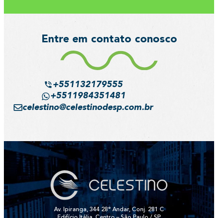
Entre em contato conosco
+551132179555
+5511984351481
celestino@celestinodesp.com.br
Av. Ipiranga, 344 28° Andar, Conj. 281 C
Edifício Itália, Centro – São Paulo / SP