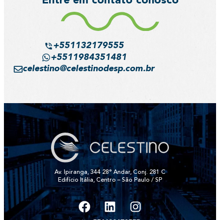
Entre em contato conosco
+551132179555
+5511984351481
celestino@celestinodesp.com.br
Av. Ipiranga, 344 28° Andar, Conj. 281 C
Edifício Itália, Centro – São Paulo / SP