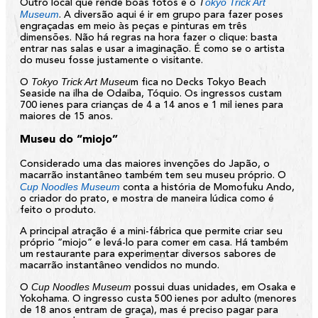
T
okyo Trick Art
Outro local que rende boas fotos é o
Museum
. A diversão aqui é ir em grupo para fazer poses
engraçadas em meio às peças e pinturas em três
dimensões. Não há regras na hora fazer o clique: basta
entrar nas salas e usar a imaginação. É como se o artista
do museu fosse justamente o visitante.
Tokyo Trick Art Museu
O
m fica no Decks Tokyo Beach
Seaside na ilha de Odaiba, Tóquio. Os ingressos custam
700 ienes para crianças de 4 a 14 anos e 1 mil ienes para
maiores de 15 anos.
Museu do “miojo”
Considerado uma das maiores invenções do Japão, o
macarrão instantâneo também tem seu museu próprio. O
Cup Noodles Museum
conta a história de Momofuku Ando,
o criador do prato, e mostra de maneira lúdica como é
feito o produto.
A principal atração é a mini-fábrica que permite criar seu
próprio “miojo” e levá-lo para comer em casa. Há também
um restaurante para experimentar diversos sabores de
macarrão instantâneo vendidos no mundo.
Cup Noodles Museum
O
possui duas unidades, em Osaka e
Yokohama. O ingresso custa 500 ienes por adulto (menores
de 18 anos entram de graça), mas é preciso pagar para