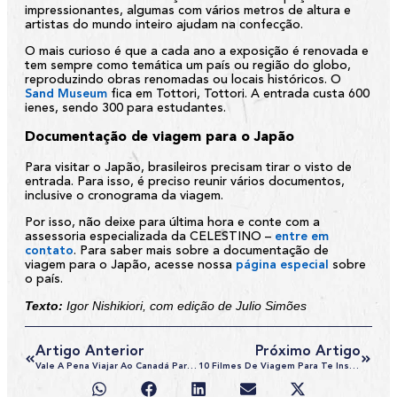
impressionantes, algumas com vários metros de altura e
artistas do mundo inteiro ajudam na confecção.
O mais curioso é que a cada ano a exposição é renovada e
tem sempre como temática um país ou região do globo,
reproduzindo obras renomadas ou locais históricos. O
Sand Museum
fica em Tottori, Tottori. A entrada custa 600
ienes, sendo 300 para estudantes.
Documentação de viagem para o Japão
Para visitar o Japão, brasileiros precisam tirar o visto de
entrada. Para isso, é preciso reunir vários documentos,
inclusive o cronograma da viagem.
Por isso, não deixe para última hora e conte com a
assessoria especializada da
CELESTINO
–
entre em
contato
. Para saber mais sobre a documentação de
viagem para o Japão, acesse nossa
página especial
sobre
o país.
Texto:
Igor Nishikiori, com edição de Julio Simões
Artigo Anterior
Próximo Artigo
Vale A Pena Viajar Ao Canadá Para Fazer Compras?
10 Filmes De Viagem Para Te Inspirar A Arrumar As Malas