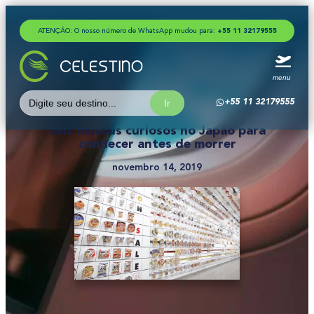
ATENÇÃO: O nosso número de WhatsApp mudou para:
+
1
1
3
2
1
7
9
5
5
5
5
5
menu
Search
+55 11 32179555
for:
Seis museus curiosos no Japão para
conhecer antes de morrer
novembro 14, 2019