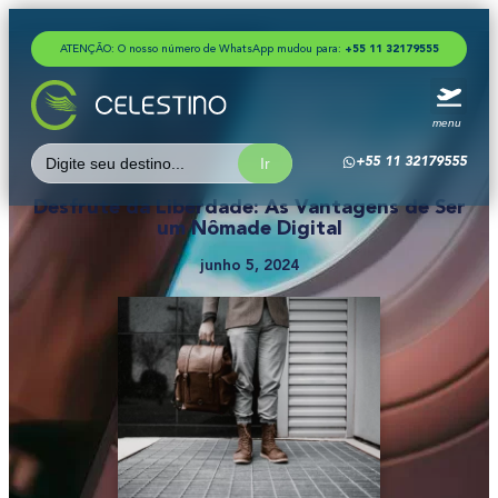
ATENÇÃO: O nosso número de WhatsApp mudou para:
+
5
5
1
1
3
2
1
7
9
5
5
5
menu
Search
+55 11 32179555
for:
Desfrute da Liberdade: As Vantagens de Ser
um Nômade Digital
junho 5, 2024