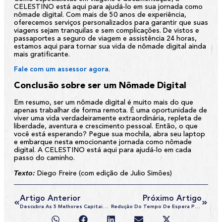
CELESTINO está aqui para ajudá-lo em sua jornada como
nômade digital. Com mais de 50 anos de experiência,
oferecemos serviços personalizados para garantir que suas
viagens sejam tranquilas e sem complicações. De vistos e
passaportes a seguro de viagem e assistência 24 horas,
estamos aqui para tornar sua vida de nômade digital ainda
mais gratificante.
Fale com um assessor agora
.
Conclusão sobre ser um Nômade Digital
Em resumo, ser um nômade digital é muito mais do que
apenas trabalhar de forma remota. É uma oportunidade de
viver uma vida verdadeiramente extraordinária, repleta de
liberdade, aventura e crescimento pessoal. Então, o que
você está esperando? Pegue sua mochila, abra seu laptop
e embarque nesta emocionante jornada como nômade
digital. A CELESTINO está aqui para ajudá-lo em cada
passo do caminho.
Texto:
Diego Freire (com edição de Julio Simões)
Artigo Anterior
Próximo Artigo
Descubra As 5 Melhores Capitais Da Europa Para Visitar Em 2024
Redução Do Tempo De Espera Para O Visto Americano: Uma Ótima Notícia!