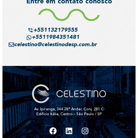
Entre em contato conosco
+551132179555
+5511984351481
celestino@celestinodesp.com.br
Av. Ipiranga, 344 28° Andar, Conj. 281 C
Edifício Itália, Centro – São Paulo / SP