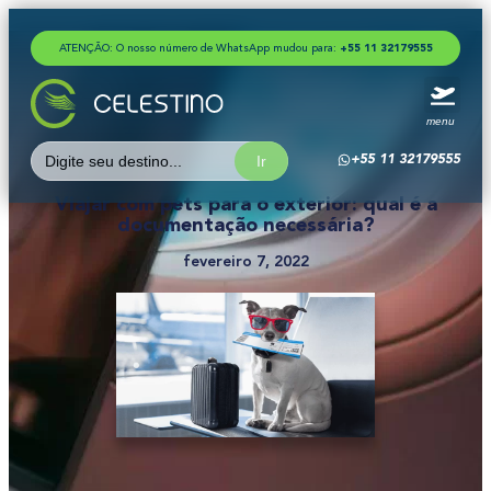
ATENÇÃO: O nosso número de WhatsApp mudou para:
+
5
5
1
1
3
2
1
7
9
5
5
5
menu
Search
+55 11 32179555
for:
Viajar com pets para o exterior: qual é a
documentação necessária?
fevereiro 7, 2022