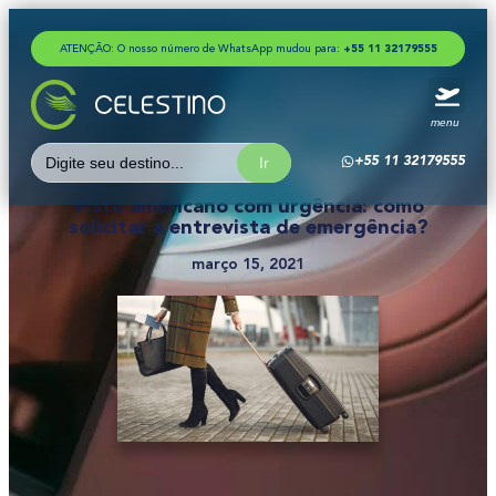
ATENÇÃO: O nosso número de WhatsApp mudou para:
+
5
5
1
1
3
2
1
7
9
5
5
5
menu
Search
+55 11 32179555
for:
Visto americano com urgência: como
solicitar a entrevista de emergência?
março 15, 2021