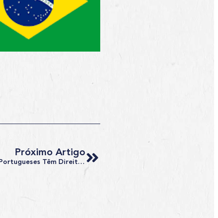
Próximo Artigo
Herdeiros De Judeus Sefarditas Portugueses Têm Direito À Cidadania Lusa