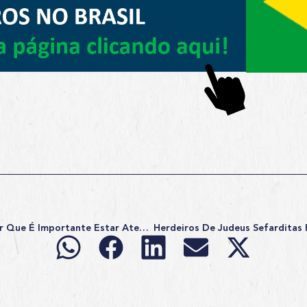
O Que É DLI Canadá E Por Que É Importante Estar Atento A Isso?