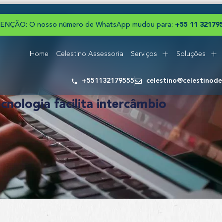
ENÇÃO: O nosso número de WhatsApp mudou para:
+
5
5
1
1
3
2
1
7
9
Home
Celestino Assessoria
Serviços
Soluções
+551132179555
celestino@celestinod
cnologia facilita intercâmbio