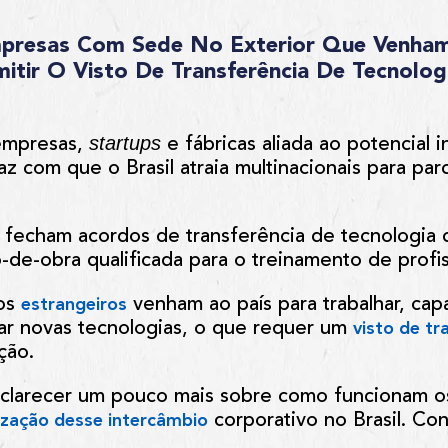
mpresas Com Sede No Exterior Que Venham
itir O Visto De Transferência De Tecnolog
startups
 empresas,
e fábricas aliada ao potencial i
 com que o Brasil atraia multinacionais para parc
s fecham acordos de transferência de tecnologia c
de-obra qualificada para o treinamento de profiss
tos
venham ao país para trabalhar, capa
estrangeiros
ar novas tecnologias, o que requer um
visto de tr
ção.
sclarecer um pouco mais sobre como funcionam o
corporativo no Brasil. Conf
lização desse intercâmbio