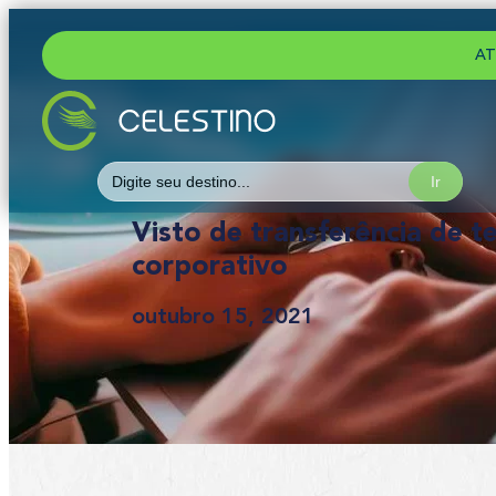
AT
Search
for:
Visto de transferência de te
corporativo
outubro 15, 2021