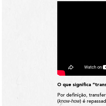
O que significa “tran
Por definição, transf
know-how
(
) é repassa