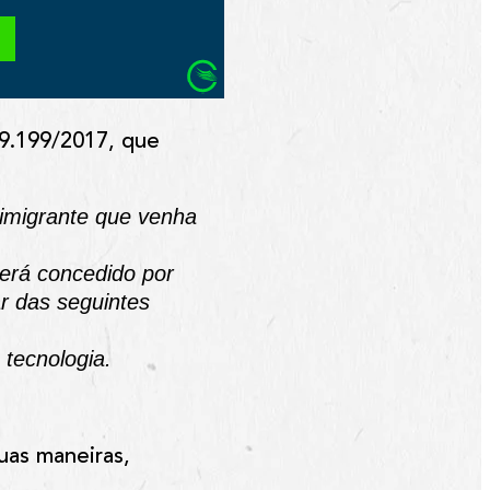
º 9.199/2017, que
 imigrante que venha
será concedido por
r das seguintes
 tecnologia.
uas maneiras,