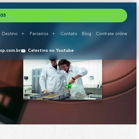
5
5
5
Destino
Parceiros
Contato
Blog
Contrate online
esp.com.br
Celestino no Youtube