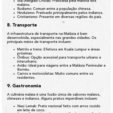
Islã (Religião Oficial):
Praticada pela maioria dos
malaios.
Budismo:
Comum entre a população chinesa.
Hinduísmo:
Praticado principalmente pelos indianos.
Cristianismo:
Presente em diversas regiões do país.
8. Transporte
A infraestrutura de transporte na Malásia é bem
desenvolvida, especialmente nas grandes cidades. Os
principais meios de transporte incluem:
Metrôs e trens:
Efetivos em Kuala Lumpur e áreas
próximas.
Ônibus:
Opção acessível para transporte urbano e
interurbano.
Avião:
Ideal para viagens entre a Malásia Peninsular e
Bornéu.
Carros e motocicletas:
Muito comuns entre os
residentes.
9. Gastronomia
A culinária malaia é uma fusão única de sabores malaios,
chineses e indianos. Alguns pratos imperdíveis incluem:
Nasi Lemak:
Prato nacional feito com arroz cozido
em leite de coco.