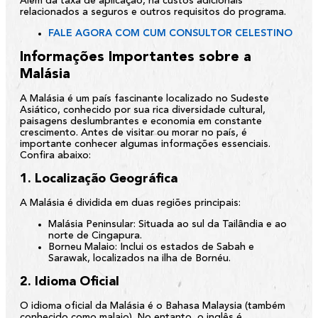
Além da taxa de aplicação, há custos adicionais
relacionados a seguros e outros requisitos do programa.
FALE AGORA COM CUM CONSULTOR CELESTINO
Informações Importantes sobre a
Malásia
A Malásia é um país fascinante localizado no Sudeste
Asiático, conhecido por sua rica diversidade cultural,
paisagens deslumbrantes e economia em constante
crescimento. Antes de visitar ou morar no país, é
importante conhecer algumas informações essenciais.
Confira abaixo:
1. Localização Geográfica
A Malásia é dividida em duas regiões principais:
Malásia Peninsular:
Situada ao sul da Tailândia e ao
norte de Cingapura.
Borneu Malaio:
Inclui os estados de Sabah e
Sarawak, localizados na ilha de Bornéu.
2. Idioma Oficial
O idioma oficial da Malásia é o
Bahasa Malaysia
(também
conhecido como malaio). No entanto, o inglês é