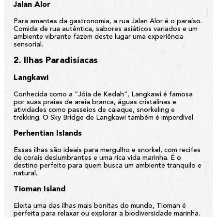
Jalan Alor
Para amantes da gastronomia, a rua Jalan Alor é o paraíso.
Comida de rua autêntica, sabores asiáticos variados e um
ambiente vibrante fazem deste lugar uma experiência
sensorial.
2. Ilhas Paradisíacas
Langkawi
Conhecida como a “Jóia de Kedah”, Langkawi é famosa
por suas praias de areia branca, águas cristalinas e
atividades como passeios de caiaque, snorkeling e
trekking. O Sky Bridge de Langkawi também é imperdível.
Perhentian Islands
Essas ilhas são ideais para mergulho e snorkel, com recifes
de corais deslumbrantes e uma rica vida marinha. É o
destino perfeito para quem busca um ambiente tranquilo e
natural.
Tioman Island
Eleita uma das ilhas mais bonitas do mundo, Tioman é
perfeita para relaxar ou explorar a biodiversidade marinha.