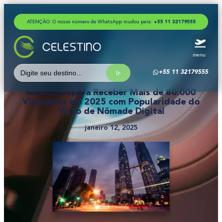
ATENÇÃO: O nosso número de WhatsApp mudou para:
+
5
5
1
1
3
2
1
7
9
5
5
5
menu
Search
+55 11 32179555
for:
Malásia Espera Receber Mais de 80.000
Visitantes em 2025 com Popularidade do
Visto de Nômade Digital
janeiro 12, 2025