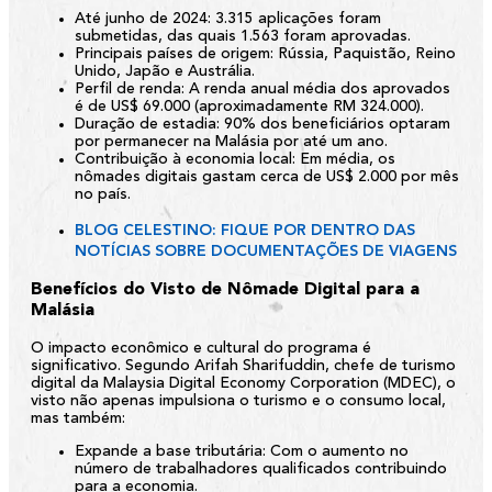
Até junho de 2024:
3.315 aplicações foram
submetidas, das quais 1.563 foram aprovadas.
Principais países de origem:
Rússia, Paquistão, Reino
Unido, Japão e Austrália.
Perfil de renda:
A renda anual média dos aprovados
é de US$ 69.000 (aproximadamente RM 324.000).
Duração de estadia:
90% dos beneficiários optaram
por permanecer na Malásia por até um ano.
Contribuição à economia local:
Em média, os
nômades digitais gastam cerca de US$ 2.000 por mês
no país.
BLOG CELESTINO: FIQUE POR DENTRO DAS
NOTÍCIAS SOBRE DOCUMENTAÇÕES DE VIAGENS
Benefícios do Visto de Nômade Digital para a
Malásia
O impacto econômico e cultural do programa é
significativo. Segundo Arifah Sharifuddin, chefe de turismo
digital da Malaysia Digital Economy Corporation (MDEC), o
visto não apenas impulsiona o turismo e o consumo local,
mas também:
Expande a base tributária:
Com o aumento no
número de trabalhadores qualificados contribuindo
para a economia.