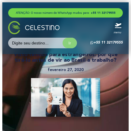
ATENÇÃO: O nosso número de WhatsApp mudou para:
+
5
5
1
1
3
2
1
7
9
5
5
5
menu
Search
+55 11 32179555
for:
Visto técnico para estrangeiros: por que
tirá-lo antes de vir ao Brasil a trabalho?
fevereiro 27, 2020