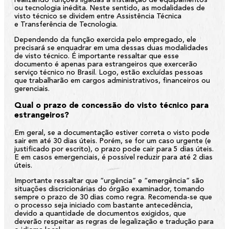
realizando funções ligadas à instalação de equipamentos
ou tecnologia inédita. Neste sentido, as modalidades de
visto técnico se dividem entre
Assistência Técnica
e
Transferência de Tecnologia.
Dependendo da função exercida pelo empregado, ele
precisará se enquadrar em uma dessas duas modalidades
de visto técnico. É importante ressaltar que esse
documento é apenas para estrangeiros que exercerão
serviço técnico no Brasil. Logo, estão excluídas pessoas
que trabalharão em cargos administrativos, financeiros ou
gerenciais.
Qual o prazo de concessão do visto técnico para
estrangeiros?
Em geral, se a documentação estiver correta o visto pode
sair em até 30 dias úteis. Porém, se for um caso urgente (e
justificado por escrito), o prazo pode cair para 5 dias úteis.
E em casos emergenciais, é possível reduzir para até 2 dias
úteis.
Importante ressaltar que “urgência” e “emergência” são
situações discricionárias do órgão examinador, tomando
sempre o prazo de 30 dias como regra. Recomenda-se que
o processo seja iniciado com bastante antecedência,
devido a quantidade de documentos exigidos, que
deverão respeitar as regras de legalização e tradução para