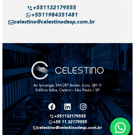
+551132179555
+5511984351481
celestino@celestinodesp.com.br
Av. Ipiranga, 344 28° Andar, Conj. 281 C
Edifício Itália, Centro – São Paulo / SP
+551132179555
+55 11 32179555
celestino@celestinodesp.com.br