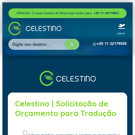
ATENÇÃO: O nosso número de WhatsApp mudou para:
+
5
5
1
1
3
2
1
7
9
5
5
5
Orçamento Traduções
menu
Search
+55 11 32179555
for:
Home
»
Serviços
»
Traduções
»
Orçamento Traduções