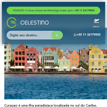
ATENÇÃO: O nosso número de WhatsApp mudou para:
+
5
5
1
1
3
2
1
7
9
5
5
5
Tag:
caribe|curaçao
Curaçao: Dicas de Turismo e Documentação para Viajar
menu
Search
+55 11 32179555
for:
Curaçao é uma ilha paradisíaca localizada no sul do Caribe,