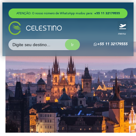
ATENÇÃO: O nosso número de WhatsApp mudou para:
+
5
5
1
1
3
2
1
7
9
5
5
5
Tag:
Europa|passaporte|republica tcheca
República Tcheca: 5 motivos para visitar um dos países mais
menu
belos da Europa
Search
+55 11 32179555
for: