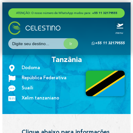
ATENÇÃO: O nosso número de WhatsApp mudou para:
+
5
5
1
1
3
2
1
7
9
5
5
5
menu
Search
+55 11 32179555
for:
Tanzânia
Dodoma
República Federativa
Suaíli
Xelim tanzaniano
Clique abaixo para informações,