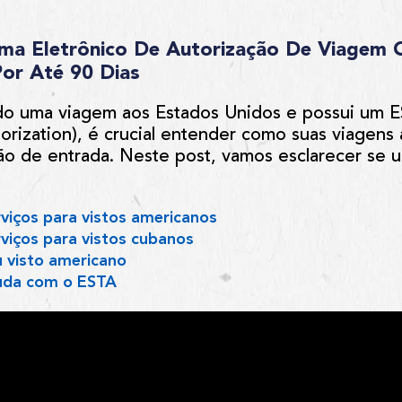
ma Eletrônico De Autorização De Viagem 
or Até 90 Dias
do uma viagem aos Estados Unidos e possui um E
orization), é crucial entender como suas viagens
ção de entrada. Neste post, vamos esclarecer se 
viços para vistos americanos
viços para vistos cubanos
 visto americano
uda com o ESTA