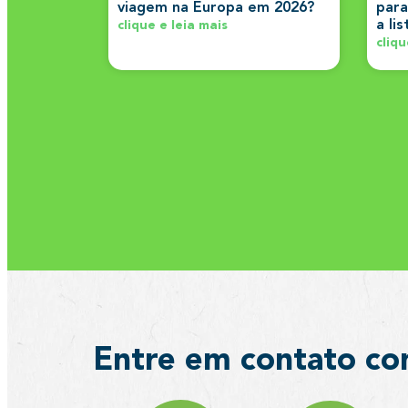
viagem na Europa em 2026?
para
a li
clique e leia mais
cliqu
Entre em contato co