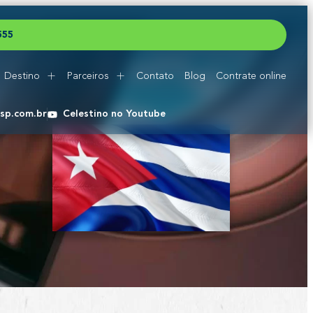
5
5
5
Destino
Parceiros
Contato
Blog
Contrate online
esp.com.br
Celestino no Youtube