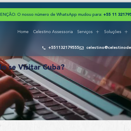
ENÇÃO: O nosso número de WhatsApp mudou para:
+
5
5
1
1
3
2
1
7
9
Home
Celestino Assessoria
Serviços
Soluções
+551132179555
celestino@celestinod
o se Visitar Cuba?