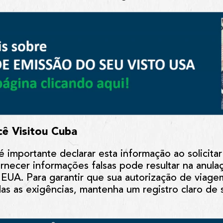
ê Visitou Cuba
é importante declarar esta informação ao solicita
rnecer informações falsas pode resultar na anula
 EUA. Para garantir que sua autorização de viage
s as exigências, mantenha um registro claro de 