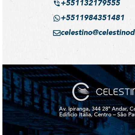
+551132179555
+5511984351481
celestino@celestino
Av. Ipiranga, 344 28° Andar, C
Edifício Itália, Centro – São Pa