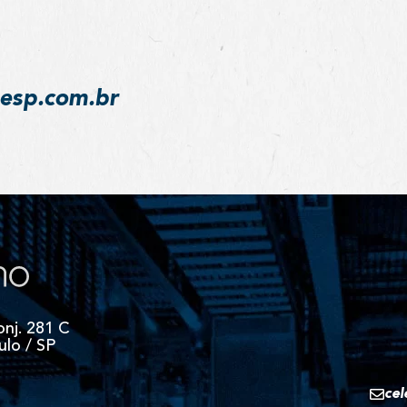
desp.com.br
onj. 281 C
ulo / SP
cel