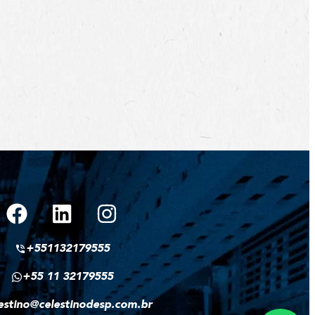
+551132179555
+55 11 32179555
estino@celestinodesp.com.br