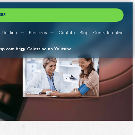
5
5
5
Destino
Parceiros
Contato
Blog
Contrate online
esp.com.br
Celestino no Youtube