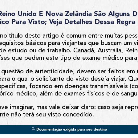
 Reino Unido E Nova Zelândia São Alguns 
o Para Visto; Veja Detalhes Dessa Regra
no título deste artigo é comum entre muitas pes
quisitos básicos para viajantes que buscam um v
e estudo ou de trabalho. Canadá, Austrália, Rei
aíses que pedem este tipo de exame médico para 
 questão de autenticidade, devem ser feitos em
ra o qual o solicitante do visto deseja viajar. Que
pecíficas, focando em doenças transmissíveis (c
tórico médico, além de exames físicos e de sangu
ve imaginar, mas vale deixar claro: caso seja re
nte não terá seu visto concedido.