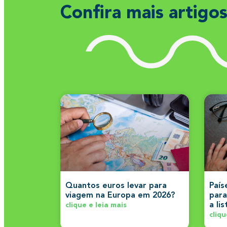
Confira mais artigo
Quantos euros levar para
País
viagem na Europa em 2026?
para
a li
clique e leia mais
cliqu