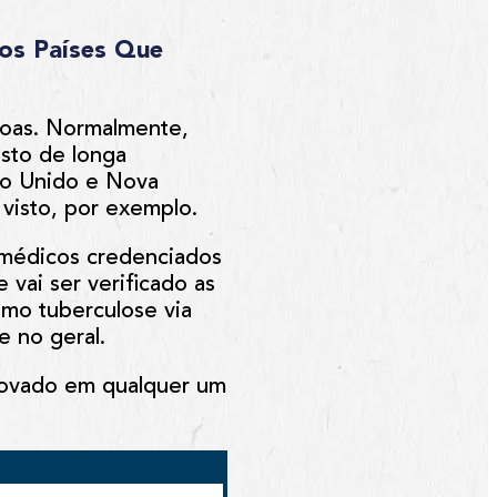
Dos Países Que
soas. Normalmente,
isto de longa
no Unido e Nova
visto, por exemplo.
 médicos credenciados
 vai ser verificado as
omo tuberculose via
e no geral.
provado em qualquer um