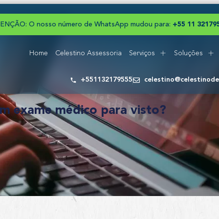
ENÇÃO: O nosso número de WhatsApp mudou para:
+
5
5
1
1
3
2
1
7
9
Home
Celestino Assessoria
Serviços
Soluções
+551132179555
celestino@celestinod
em exame médico para visto?