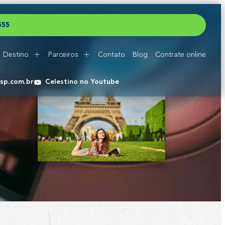
5
5
5
Destino
Parceiros
Contato
Blog
Contrate online
esp.com.br
Celestino no Youtube