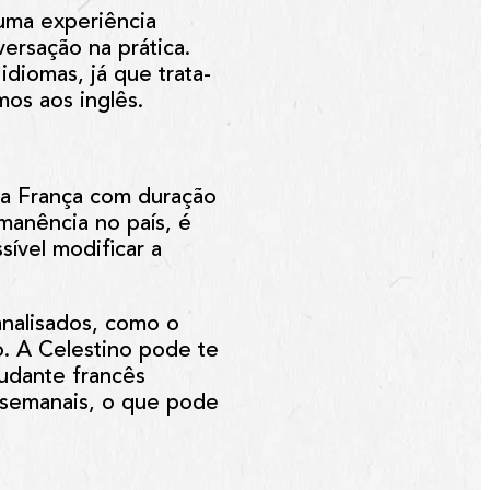
 uma experiência
ersação na prática.
idiomas, já que trata-
mos aos inglês.
na França com duração
manência no país, é
sível modificar a
analisados, como o
o. A
Celestino
pode te
tudante francês
s semanais, o que pode