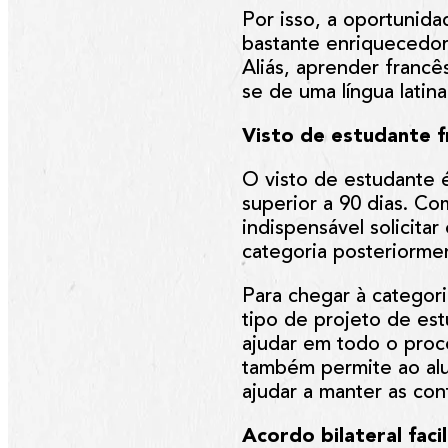
Por isso, a oportunid
bastante enriquecedora
Aliás, aprender francês
se de uma língua latin
Visto de estudante f
O visto de estudante 
superior a 90 dias. Co
indispensável solicita
categoria posteriorme
Para chegar à categori
tipo de projeto de est
ajudar em todo o pro
também permite ao alu
ajudar a manter as cont
Acordo bilateral faci