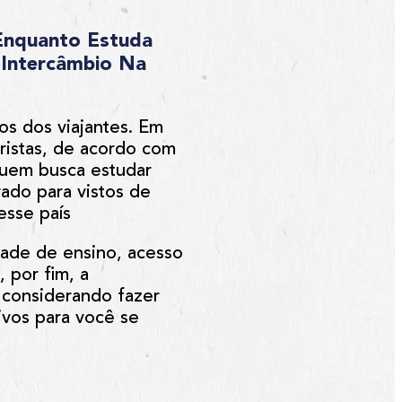
 Enquanto Estuda
 Intercâmbio Na
os dos viajantes.
Em
uristas, de acordo com
quem busca estudar
rado para vistos de
esse país
idade de ensino, acesso
 por fim, a
á considerando fazer
ivos para você se