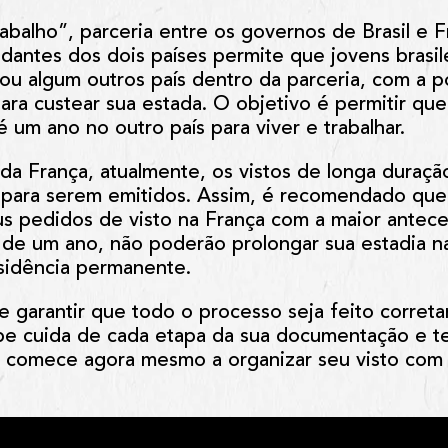
balho”, parceria entre os governos de Brasil e Fra
dantes dos dois países permite que jovens brasile
ou algum outros país dentro da parceria, com a po
ra custear sua estada. O objetivo é permitir que
 um ano no outro país para viver e trabalhar.
a França, atualmente, os vistos de longa duraçã
para serem emitidos. Assim, é recomendado que 
s pedidos de visto na França com a maior antece
de um ano, não poderão prolongar sua estadia na 
esidência permanente.
 e garantir que todo o processo seja feito corre
pe cuida de cada etapa da sua documentação e te 
 comece agora mesmo a organizar seu visto com