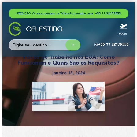
ATENÇÃO: O nosso número de WhatsApp mudou para:
+
5
5
1
1
3
2
1
7
9
5
5
5
menu
Search
+55 11 32179555
for:
Vistos de Trabalho nos EUA: Como
Funcionam e Quais São os Requisitos?
janeiro 15, 2024