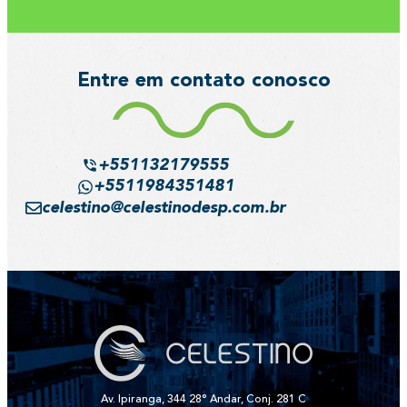
Entre em contato conosco
+551132179555
+5511984351481
celestino@celestinodesp.com.br
Av. Ipiranga, 344 28° Andar, Conj. 281 C