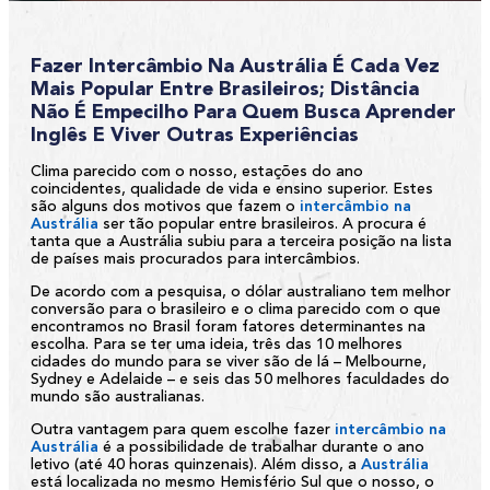
Fazer Intercâmbio Na Austrália É Cada Vez
Mais Popular Entre Brasileiros; Distância
Não É Empecilho Para Quem Busca Aprender
Inglês E Viver Outras Experiências
Clima parecido com o nosso, estações do ano
coincidentes, qualidade de vida e ensino superior. Estes
são alguns dos motivos que fazem o
intercâmbio na
Austrália
ser tão popular entre brasileiros. A procura é
tanta que a Austrália subiu para a terceira posição na lista
de países mais procurados para intercâmbios.
De acordo com a pesquisa, o dólar australiano tem melhor
conversão para o brasileiro e o clima parecido com o que
encontramos no Brasil foram fatores determinantes na
escolha. Para se ter uma ideia, três das 10 melhores
cidades do mundo para se viver são de lá – Melbourne,
Sydney e Adelaide – e seis das 50 melhores faculdades do
mundo são australianas.
Outra vantagem para quem escolhe fazer
intercâmbio na
Austrália
é a possibilidade de trabalhar durante o ano
letivo (até 40 horas quinzenais). Além disso, a
Austrália
está localizada no mesmo Hemisfério Sul que o nosso, o