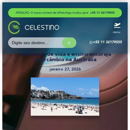
ATENÇÃO: O nosso número de WhatsApp mudou para:
+
5
5
1
1
3
2
1
7
9
5
5
5
menu
Search
+55 11 32179555
for:
Qualidade de vida e ensino encoraja
intercâmbio na Austrália
janeiro 27, 2026